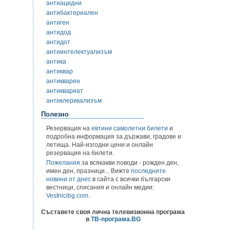
антиацидни
антибактериален
антиген
антидод
антидот
антиинтелектуализъм
антика
антиквар
антикварен
антиквариат
антиклерикализъм
Полезно
Резервация на
евтини самолетни билети
и
подробна информация за държави, градове и
летища. Най-изгодни цени и онлайн
резервация на билети.
Пожелания
за всякакви поводи - рожден ден,
имен ден, празници... Вижте
последните
новини от днес
в сайта с всички български
вестници, списания и онлайн медии:
Vestnicibg.com
.
Съставете своя лична телевизионна програма
в
ТВ-програма.BG