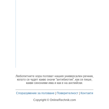
Любопитните хора ползват нашия универсален речник,
когато се чудят какво значи "антибиотик", как се пише,
какви синоними има и как е на английски.
Споразумение за ползване
|
Поверителност
|
Контакти
Copyright © OnlineRechnik.com