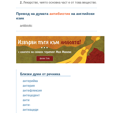
2.
Лекарство, чиято основна част е от това вещество.
Превод на думата
антибиотик
на английски
език
antibiotic
Близки думи от речника
антерийка
антерия
антефлексия
антецедент
анти
анти-
антиациди