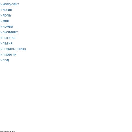
тикоагулант
тилогия
тилопа
тимон
тиномия
тиоксидант
типатичен
типатия
типеристалтика
типиретик
типод