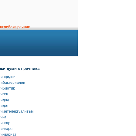
нглийски речник
зки думи от речника
тиацидни
тибактериален
тибиотик
тиген
тидод
тидот
тиинтелектуализъм
тика
тиквар
тикварен
тиквариат