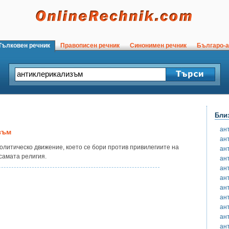
ълковен речник
Правописен речник
Синонимен речник
Българо-а
Бли
ан
зъм
ан
олитическо движение, което се бори против привилегиите на
ан
 самата религия.
ан
ан
ан
ан
ан
ан
ан
ан