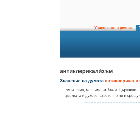
Универсален речник
Т
антиклерикалѝзъм
Значение на думата
антиклерикали
‑змът, ‑зма,
мн.
няма,
м. Книж.
Църковно-п
църквата и духовенството, но не и срещу