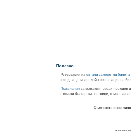
Полезно
Резервация на
евтини самолетни билети
изгодни цени и онлайн резервация на би
Пожелания
за всякакви поводи - рожден д
с всички български вестници, списания и
Съставете своя личн