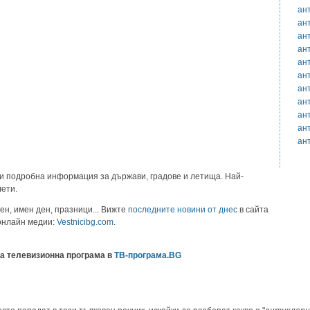
ан
ан
ан
ан
ан
ан
ан
ан
ан
ан
ан
и подробна информация за държави, градове и летища. Най-
лети.
ен, имен ден, празници... Вижте
последните новини от днес
в сайта
 онлайн медии:
Vestnicibg.com
.
а телевизионна програма в
ТВ-програма.BG