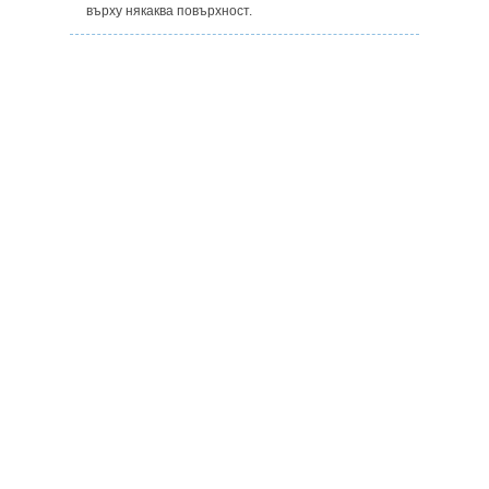
върху някаква повърхност.