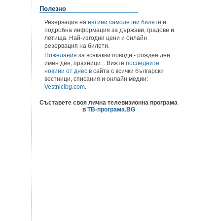
Полезно
Резервация на
евтини самолетни билети
и
подробна информация за държави, градове и
летища. Най-изгодни цени и онлайн
резервация на билети.
Пожелания
за всякакви поводи - рожден ден,
имен ден, празници... Вижте
последните
новини от днес
в сайта с всички български
вестници, списания и онлайн медии:
Vestnicibg.com
.
Съставете своя лична телевизионна програма
в
ТВ-програма.BG