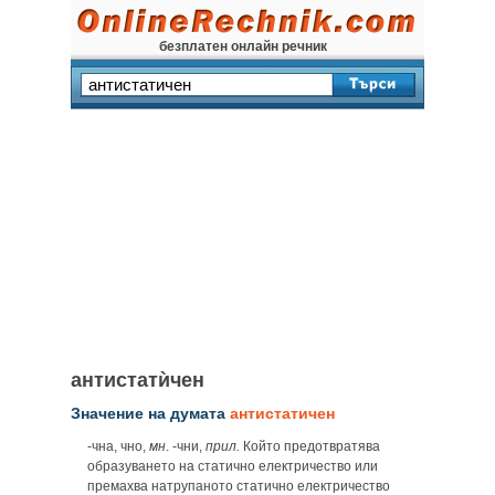
безплатен онлайн речник
антистатѝчен
Значение на думата
антистатичен
‑чна, чно,
мн
. ‑чни,
прил.
Който предотвратява
образуването на статично електричество или
премахва натрупаното статично електричество