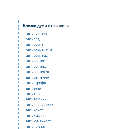
Близки думи от речника
антипиретик
антипод
антисемит
антисемитизъм
антисемитски
антисептик
антисептика
антисептичен
антисептично
антистрофа
антитеза
антитела
антитоксини
антифлогистици
антихрист
антихуманен
антихуманност
антициклон