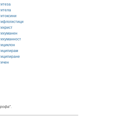
титеза
титела
титоксини
тифлогистици
тихрист
тихуманен
тихуманност
тициклон
тиципирам
тиципиране
тичен
рофа
".