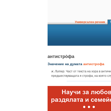
Универсален речник
Т
антистро̀фа
Значение на думата
антистрофа
ж. Литер.
Част от текста на хора в анти
предшествуващата я строфа, на която слу