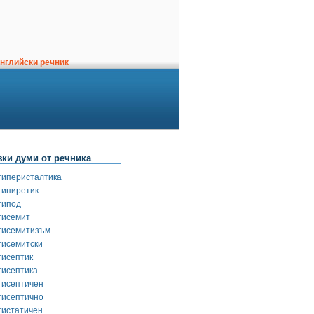
нглийски речник
зки думи от речника
типеристалтика
типиретик
типод
тисемит
тисемитизъм
тисемитски
тисептик
тисептика
тисептичен
тисептично
тистатичен