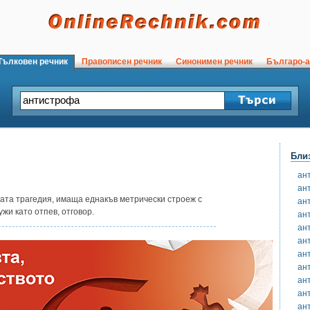
ълковен речник
Правописен речник
Синонимен речник
Българо-а
Бли
ан
ан
чната трагедия, имаща еднакъв метрически строеж с
ан
жи като отпев, отговор.
ан
ан
ан
ан
ан
ан
ан
ан