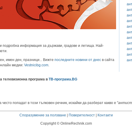
ан
ан
ан
ан
ан
ан
ан
ан
и подробна информация за държави, градове и летища. Най-
ан
лети.
ан
ен, имен ден, празници... Вижте
последните новини от днес
в сайта
ан
 онлайн медии:
Vestnicibg.com
.
а телевизионна програма в
ТВ-програма.BG
 често попадат в този тълковен речник, искайки да разберат какво е "
антист
Споразумение за ползване
|
Поверителност
|
Контакти
Copyright © OnlineRechnik.com