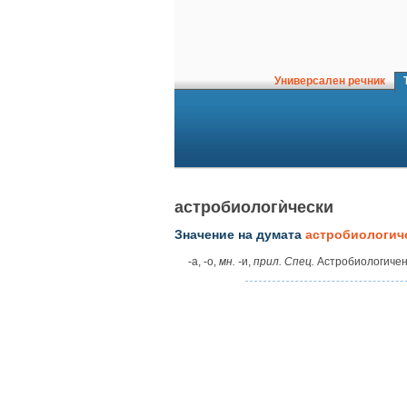
Универсален речник
Т
астробиологѝчески
Значение на думата
астробиологич
‑а, ‑о,
мн. ‑
и,
прил. Спец.
Астробиологичен