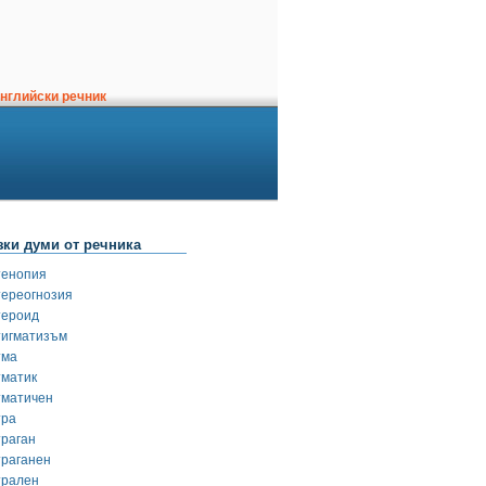
нглийски речник
зки думи от речника
тенопия
тереогнозия
тероид
тигматизъм
тма
тматик
тматичен
тра
траган
траганен
трален