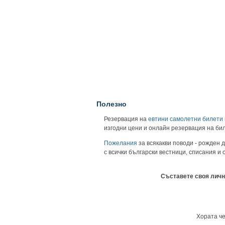
Полезно
Резервация на
евтини самолетни билети
изгодни цени и онлайн резервация на би
Пожелания
за всякакви поводи - рожден д
с всички български вестници, списания и
Съставете своя личн
Хората че