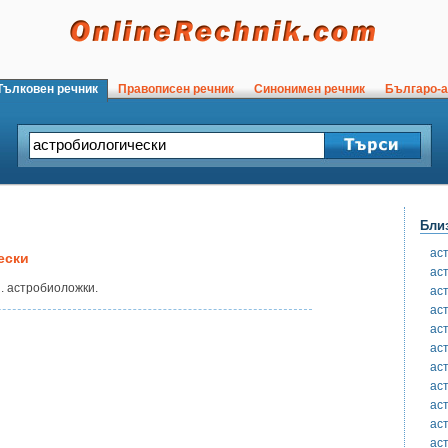
ълковен речник
Правописен речник
Синонимен речник
Българо-а
Бли
ас
ески
ас
. астробиоложки.
ас
ас
ас
ас
ас
ас
ас
ас
ас