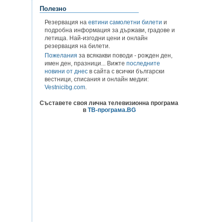
Полезно
Резервация на
евтини самолетни билети
и
подробна информация за държави, градове и
летища. Най-изгодни цени и онлайн
резервация на билети.
Пожелания
за всякакви поводи - рожден ден,
имен ден, празници... Вижте
последните
новини от днес
в сайта с всички български
вестници, списания и онлайн медии:
Vestnicibg.com
.
Съставете своя лична телевизионна програма
в
ТВ-програма.BG