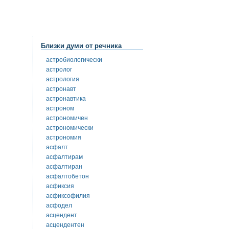
Близки думи от речника
астробиологически
астролог
астрология
астронавт
астронавтика
астроном
астрономичен
астрономически
астрономия
асфалт
асфалтирам
асфалтиран
асфалтобетон
асфиксия
асфиксофилия
асфодел
асцендент
асцендентен