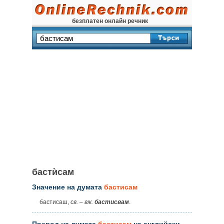
безплатен онлайн речник
бастѝсам
Значение на думата
бастисам
бастисаш,
св.
–
вж.
бастисвам
.
Превод на думата
бастисам
на английски