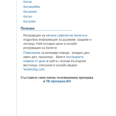
батак
батакчийка
батакчия
батал
батален
Полезно
Резервация на
евтини самолетни билети
и
подробна информация за държави, градове и
летища. Най-изгодни цени и онлайн
резервация на билети.
Пожелания
за всякакви поводи - рожден ден,
имен ден, празници... Вижте
последните
новини от днес
в сайта с всички български
вестници, списания и онлайн медии:
Vestnicibg.com
.
Съставете своя лична телевизионна програма
в
ТВ-програма.BG