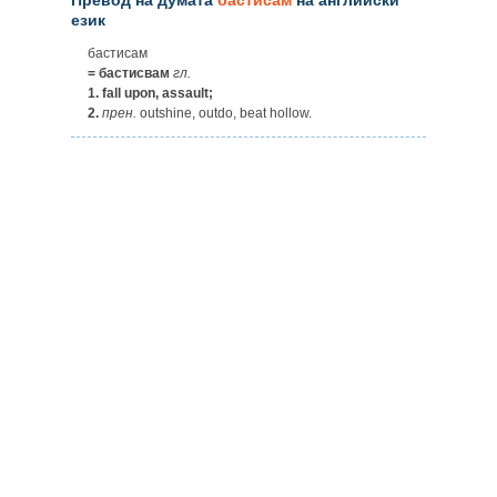
език
бастисам
= бастисвам
гл.
1.
fall upon, assault;
2.
прен.
outshine, outdo, beat hollow.