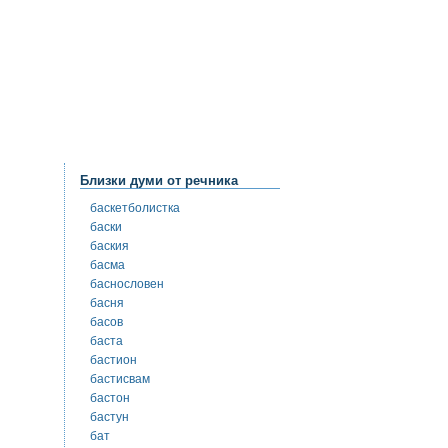
Близки думи от речника
баскетболистка
баски
баския
басма
баснословен
басня
басов
баста
бастион
бастисвам
бастон
бастун
бат