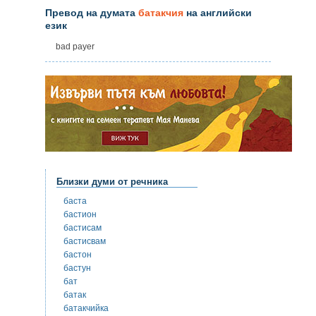
Превод на думата
батакчия
на английски
език
bad payer
Близки думи от речника
баста
бастион
бастисам
бастисвам
бастон
бастун
бат
батак
батакчийка