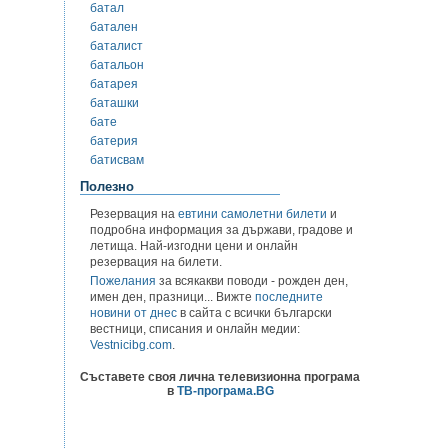
батал
батален
баталист
батальон
батарея
баташки
бате
батерия
батисвам
Полезно
Резервация на
евтини самолетни билети
и
подробна информация за държави, градове и
летища. Най-изгодни цени и онлайн
резервация на билети.
Пожелания
за всякакви поводи - рожден ден,
имен ден, празници... Вижте
последните
новини от днес
в сайта с всички български
вестници, списания и онлайн медии:
Vestnicibg.com
.
Съставете своя лична телевизионна програма
в
ТВ-програма.BG