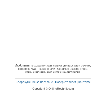
Любопитните хора ползват нашия универсален речник,
когато се чудят какво значи "батакчия", как се пише,
какви синоними има и как е на английски.
Споразумение за ползване
|
Поверителност
|
Контакти
Copyright © OnlineRechnik.com