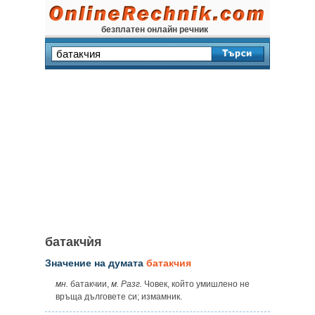
безплатен онлайн речник
батакчѝя
Значение на думата
батакчия
мн.
батакчии,
м.
Разг.
Човек, който умишлено не
връща дълговете си; измамник.