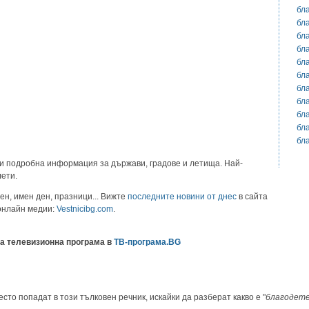
бл
бл
бл
бл
бл
бл
бл
бл
бл
бл
бл
и подробна информация за държави, градове и летища. Най-
лети.
ен, имен ден, празници... Вижте
последните новини от днес
в сайта
 онлайн медии:
Vestnicibg.com
.
а телевизионна програма в
ТВ-програма.BG
есто попадат в този тълковен речник, искайки да разберат какво е "
благодет