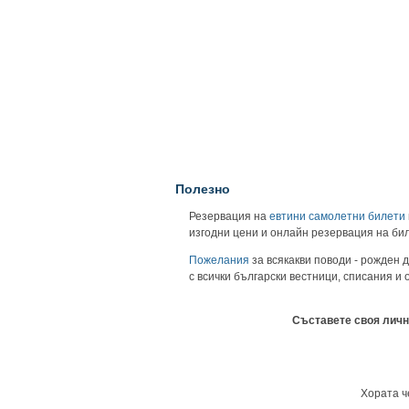
Полезно
Резервация на
евтини самолетни билети
изгодни цени и онлайн резервация на би
Пожелания
за всякакви поводи - рожден д
с всички български вестници, списания и
Съставете своя личн
Хората ч