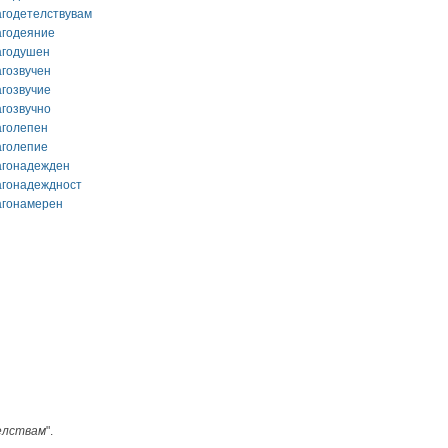
агодетелствувам
агодеяние
агодушен
агозвучен
агозвучие
агозвучно
аголепен
аголепие
агонадежден
агонадеждност
агонамерен
елствам
".