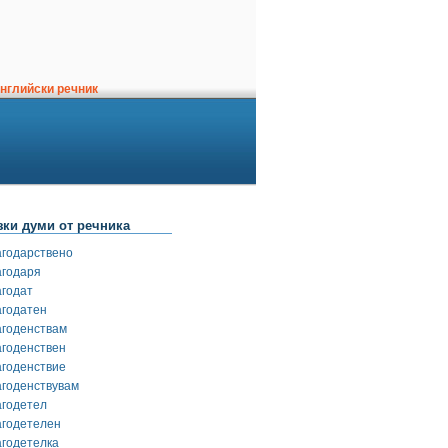
нглийски речник
зки думи от речника
агодарствено
агодаря
агодат
агодатен
агоденствам
агоденствен
агоденствие
агоденствувам
агодетел
агодетелен
агодетелка