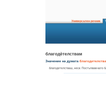
Универсален речник
Т
благодѐтелствам
Значение на думата
благодетелств
благодетелстваш,
несв.
Постъпвам като б