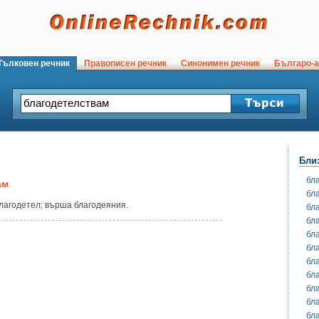
ълковен речник
Правописен речник
Синонимен речник
Българо-а
Бли
бл
ам
бл
лагодетел; върша благодеяния.
бл
бл
бл
бл
бл
бл
бл
бл
бл