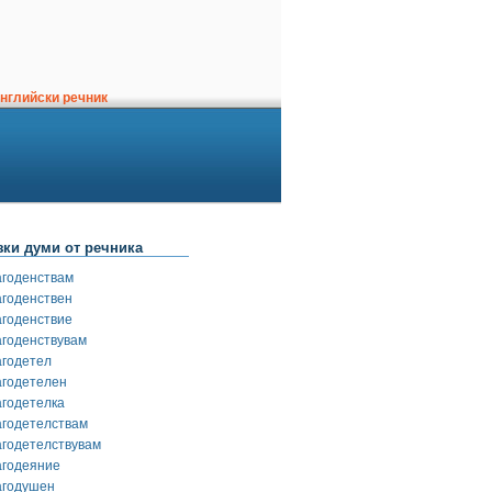
нглийски речник
зки думи от речника
агоденствам
агоденствен
агоденствие
агоденствувам
агодетел
агодетелен
агодетелка
агодетелствам
агодетелствувам
агодеяние
агодушен