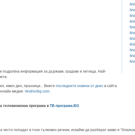
бл
бл
бл
бл
бл
бл
бл
бл
бл
бл
бл
и подробна информация за държави, градове и летища. Най-
лети.
ен, имен ден, празници... Вижте
последните новини от днес
в сайта
 онлайн медии:
Vestnicibg.com
.
а телевизионна програма в
ТВ-програма.BG
а често попадат в този тълковен речник, искайки да разберат какво е "
благоз