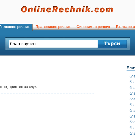
ълковен речник
Правописен речник
Синонимен речник
Българо-а
Бли
бл
бл
тно, приятен за слуха.
бл
бл
бл
бл
бл
бл
бл
бл
бл