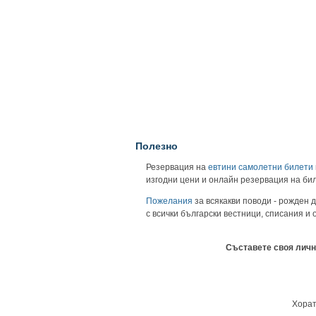
Полезно
Резервация на
евтини самолетни билети
изгодни цени и онлайн резервация на би
Пожелания
за всякакви поводи - рожден д
с всички български вестници, списания и
Съставете своя личн
Хорат