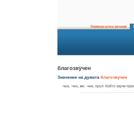
Универсален речник
Т
благозву̀чен
Значение на думата
благозвучен
-чна, -чно,
мн.
-чни,
прил.
Който звучи прия