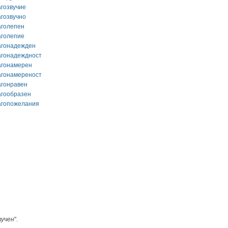
агозвучие
агозвучно
аголепен
аголепие
агонадежден
агонадеждност
агонамерен
агонамереност
агонравен
агообразен
агопожелания
вучен
".