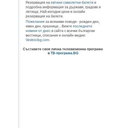
Резервация на
евтини самолетни билети
и
подробна информация за държави, градове и
летища. Най-изгодни цени и онлайн
резервация на билети.
Пожелания
за всякакви поводи - рожден ден,
имен ден, празници... Вижте
последните
новини от днес
в сайта с всички български
вестници, списания и онлайн медии:
Vestnicibg.com
.
Съставете своя лична телевизионна програма
в
ТВ-програма.BG