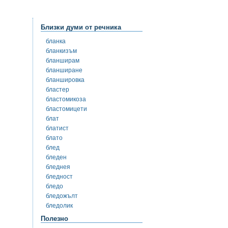
Близки думи от речника
бланка
бланкизъм
бланширам
бланширане
бланшировка
бластер
бластомикоза
бластомицети
блат
блатист
блато
блед
бледен
бледнея
бледност
бледо
бледожълт
бледолик
Полезно