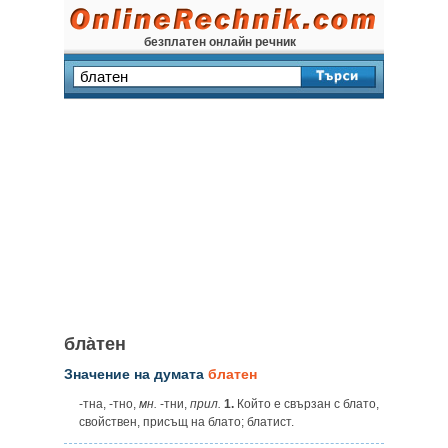
безплатен онлайн речник
бла̀тен
Значение на думата
блатен
-тна, -тно,
мн.
-тни,
прил.
1.
Който е свързан с блато,
свойствен, присъщ на блато; блатист.