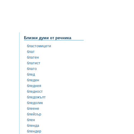
Близки думи от речника
бластомицети
блат
блатен
блатист
блато
блед
бледен
бледнея
бледност
бледожълт
бледолик
блеене
блейзър
блен
бленда
блендер