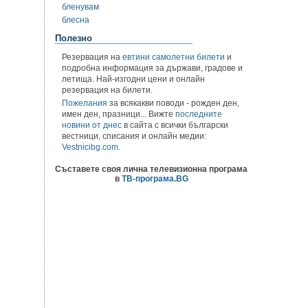
бленувам
блесна
Полезно
Резервация на
евтини самолетни билети
и
подробна информация за държави, градове и
летища. Най-изгодни цени и онлайн
резервация на билети.
Пожелания
за всякакви поводи - рожден ден,
имен ден, празници... Вижте
последните
новини от днес
в сайта с всички български
вестници, списания и онлайн медии:
Vestnicibg.com
.
Съставете своя лична телевизионна програма
в
ТВ-програма.BG