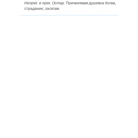
Непрех.
и
прех. Остар.
Причинявам душевна болка,
страдание; засягам.