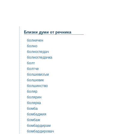
Близки думи от речника
болничен
болно
болногледач
болногледачка
болт
болтче
болшевизъм
болшевик
болшинство
боляр
болярин
болярка
бомба
бомбаджия
бомбаж
бомбардирам
бомбардировач