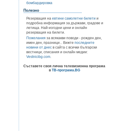
бомбардировка
Полезно
Резервация на
евтини самолетни билети
и
подробна информация за държави, градове и
летища. Най-изгодни цени и онлайн
резервация на билети.
Пожелания
за всякакви поводи - рожден ден,
имен ден, празници... Вижте
последните
новини от днес
в сайта с всички български
вестници, списания и онлайн медии:
Vestnicibg.com
.
Съставете своя лична телевизионна програма
в
ТВ-програма.BG