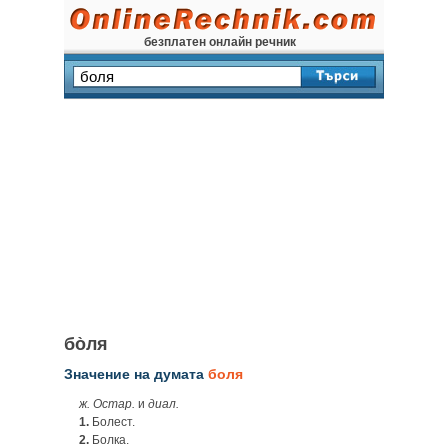
безплатен онлайн речник
бо̀ля
Значение на думата
боля
ж. Остар.
и
диал.
1.
Болест.
2.
Болка.