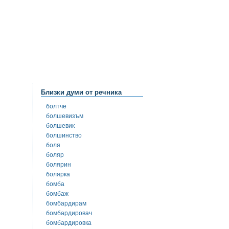
Близки думи от речника
болтче
болшевизъм
болшевик
болшинство
боля
боляр
болярин
болярка
бомба
бомбаж
бомбардирам
бомбардировач
бомбардировка