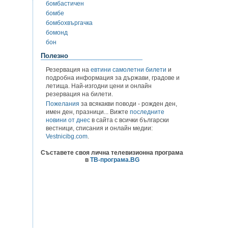
бомбастичен
бомбе
бомбохвъргачка
бомонд
бон
Полезно
Резервация на
евтини самолетни билети
и
подробна информация за държави, градове и
летища. Най-изгодни цени и онлайн
резервация на билети.
Пожелания
за всякакви поводи - рожден ден,
имен ден, празници... Вижте
последните
новини от днес
в сайта с всички български
вестници, списания и онлайн медии:
Vestnicibg.com
.
Съставете своя лична телевизионна програма
в
ТВ-програма.BG