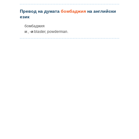
Превод на думата
бомбаджия
на английски
език
бомбаджия
м.
,
-и
blaster, powderman.