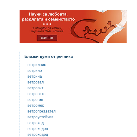
Близки думи от речника
ветрилник
ветрило
ветрина
ветровал
ветровит
ветровито
ветрогон
ветромер
ветропоказател
ветроустойчив
ветроход
ветроходен
ветроходец