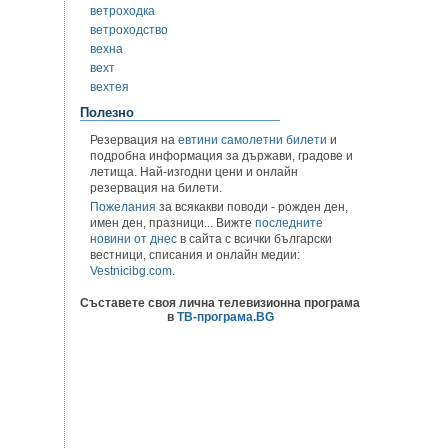
ветроходка
ветроходство
вехна
вехт
вехтея
Полезно
Резервация на
евтини самолетни билети
и
подробна информация за държави, градове и
летища. Най-изгодни цени и онлайн
резервация на билети.
Пожелания
за всякакви поводи - рожден ден,
имен ден, празници... Вижте
последните
новини от днес
в сайта с всички български
вестници, списания и онлайн медии:
Vestnicibg.com
.
Съставете своя лична телевизионна програма
в
ТВ-програма.BG