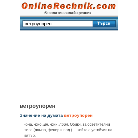
безплатен онлайн речник
ветроупо̀рен
Значение на думата
ветроупорен
-рна, -рно,
мн.
-рни,
прил.
Обикн. за осветителни
тела (лампа, фенер и под.) — който е устойчив на
вятър.