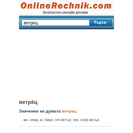
безплатен онлайн речник
ветрѐц
Значение на думата
ветрец
мн.
няма,
м. Умал. от
вятър; лек, слаб вятър.