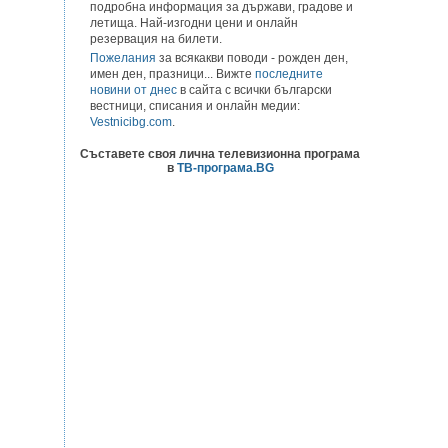
подробна информация за държави, градове и
летища. Най-изгодни цени и онлайн
резервация на билети.
Пожелания
за всякакви поводи - рожден ден,
имен ден, празници... Вижте
последните
новини от днес
в сайта с всички български
вестници, списания и онлайн медии:
Vestnicibg.com
.
Съставете своя лична телевизионна програма
в
ТВ-програма.BG