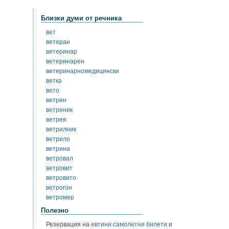
Близки думи от речника
вет
ветеран
ветеринар
ветеринарен
ветеринарномедицински
ветка
вето
ветрен
ветреник
ветрея
ветрилник
ветрило
ветрина
ветровал
ветровит
ветровито
ветрогон
ветромер
Полезно
Резервация на
евтини самолетни билети
и