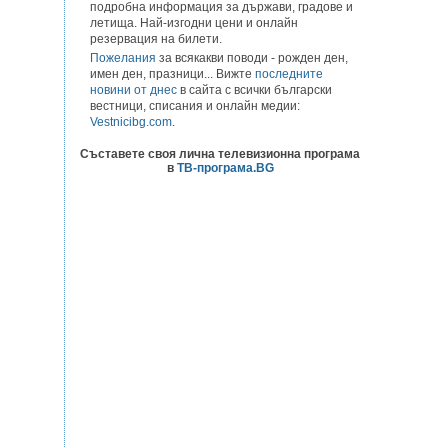
подробна информация за държави, градове и
летища. Най-изгодни цени и онлайн
резервация на билети.
Пожелания
за всякакви поводи - рожден ден,
имен ден, празници... Вижте
последните
новини от днес
в сайта с всички български
вестници, списания и онлайн медии:
Vestnicibg.com
.
Съставете своя лична телевизионна програма
в
ТВ-програма.BG