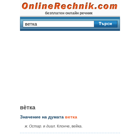
безплатен онлайн речник
вѐтка
Значение на думата
ветка
ж. Остар.
и
диал.
Клонче, вейка.