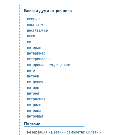
Близки думи от речника
вестя се
вестявам
вестявам се
веся
вет
ветеран
ветеринар
ветеринарен
ветеринарномедицински
вето
ветрен
ветреник
ветрец
ветрея
ветрилник
ветрило
ветрина
ветровал
Полезно
Резервация на
евтини самолетни билети
и