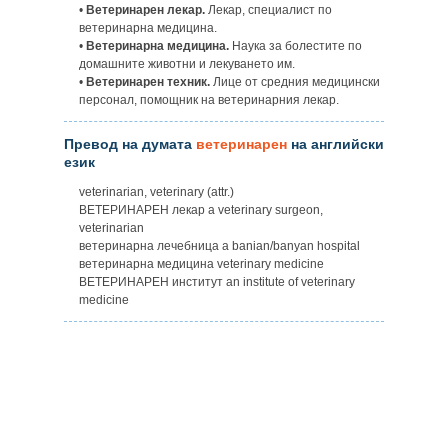
•
Ветеринарен лекар.
Лекар, специалист по
ветеринарна медицина.
•
Ветеринарна медицина.
Наука за болестите по
домашните животни и лекуването им.
•
Ветеринарен техник.
Лице от средния медицински
персонал, помощник на ветеринарния лекар.
Превод на думата
ветеринарен
на английски
език
veterinarian, veterinary (attr.)
ВЕТЕРИНАРЕН лекар a veterinary surgeon,
veterinarian
ветеринарна лечебница a banian/banyan hospital
ветеринарна медицина veterinary medicine
ВЕТЕРИНАРЕН институт an institute of veterinary
medicine