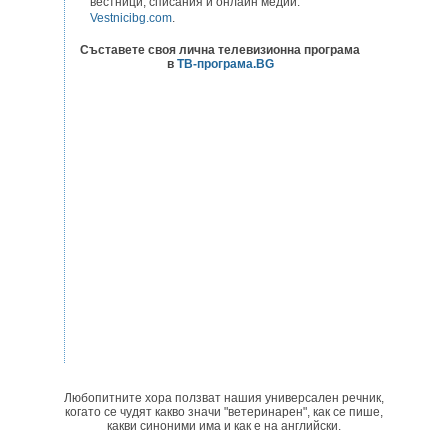
вестници, списания и онлайн медии:
Vestnicibg.com
.
Съставете своя лична телевизионна програма
в
ТВ-програма.BG
Любопитните хора ползват нашия универсален речник,
когато се чудят какво значи "ветеринарен", как се пише,
какви синоними има и как е на английски.