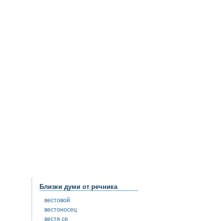
Близки думи от речника
вестовой
вестоносец
вестя се