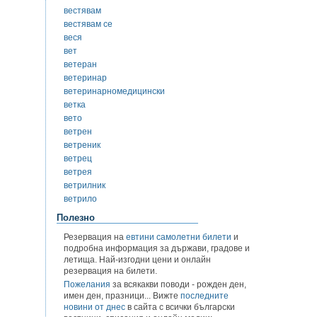
вестявам
вестявам се
веся
вет
ветеран
ветеринар
ветеринарномедицински
ветка
вето
ветрен
ветреник
ветрец
ветрея
ветрилник
ветрило
Полезно
Резервация на
евтини самолетни билети
и
подробна информация за държави, градове и
летища. Най-изгодни цени и онлайн
резервация на билети.
Пожелания
за всякакви поводи - рожден ден,
имен ден, празници... Вижте
последните
новини от днес
в сайта с всички български