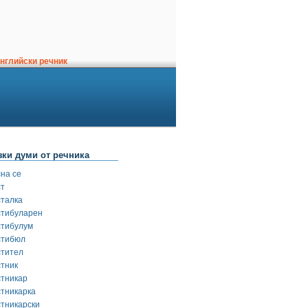
нглийски речник
зки думи от речника
сна се
ст
сталка
стибуларен
стибулум
стибюл
стител
стник
стникар
стникарка
стникарски