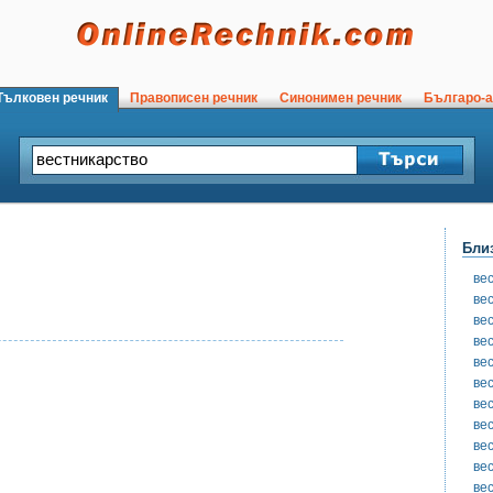
ълковен речник
Правописен речник
Синонимен речник
Българо-а
Бли
ве
ве
ве
ве
ве
ве
ве
ве
ве
ве
ве