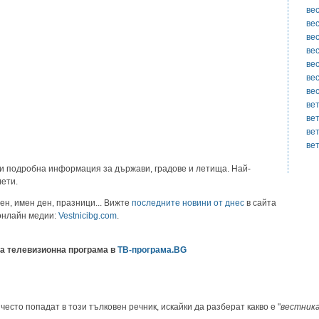
ве
ве
ве
вес
ве
ве
ве
ве
ве
ве
ве
и подробна информация за държави, градове и летища. Най-
лети.
ен, имен ден, празници... Вижте
последните новини от днес
в сайта
 онлайн медии:
Vestnicibg.com
.
а телевизионна програма в
ТВ-програма.BG
често попадат в този тълковен речник, искайки да разберат какво е "
вестник