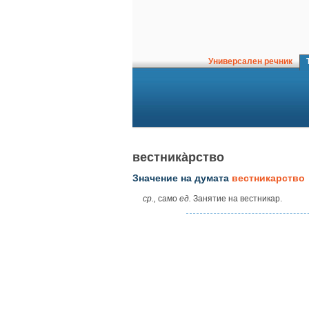
Универсален речник
Т
вестника̀рство
Значение на думата
вестникарство
ср.,
само
ед.
Занятие на вестникар.