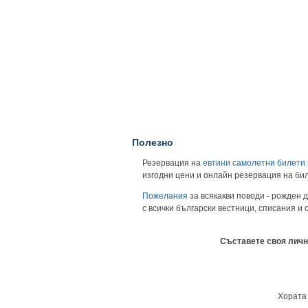
Полезно
Резервация на
евтини самолетни билети
изгодни цени и онлайн резервация на би
Пожелания
за всякакви поводи - рожден д
с всички български вестници, списания и
Съставете своя личн
Хората 