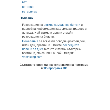
вет
ветеран
ветеринар
Полезно
Резервация на
евтини самолетни билети
и
подробна информация за държави, градове и
летища. Най-изгодни цени и онлайн
резервация на билети.
Пожелания
за всякакви поводи - рожден ден,
имен ден, празници... Вижте
последните
новини от днес
в сайта с всички български
вестници, списания и онлайн медии:
Vestnicibg.com
.
Съставете своя лична телевизионна програма
в
ТВ-програма.BG