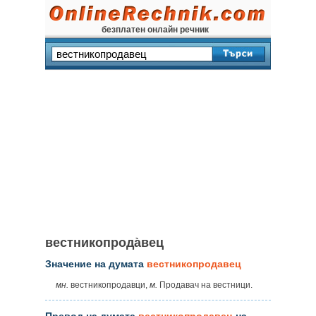
безплатен онлайн речник
вестникопрода̀вец
Значение на думата
вестникопродавец
мн.
вестникопродавци,
м.
Продавач на вестници.
Превод на думата
вестникопродавец
на