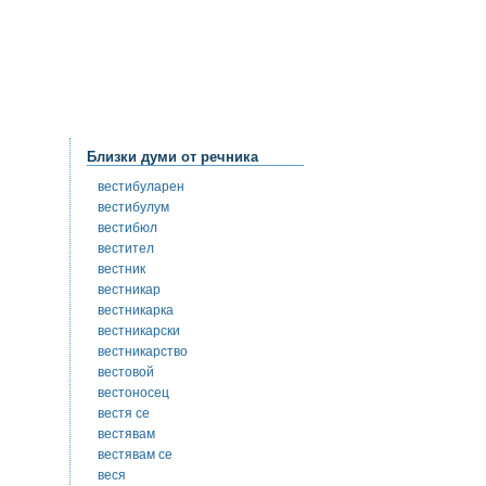
Близки думи от речника
вестибуларен
вестибулум
вестибюл
вестител
вестник
вестникар
вестникарка
вестникарски
вестникарство
вестовой
вестоносец
вестя се
вестявам
вестявам се
веся