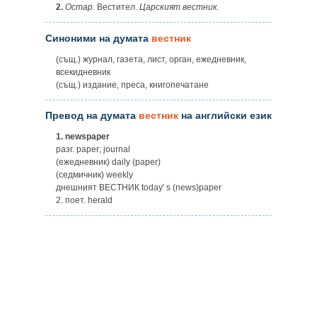
2.
Остар.
Вестител.
Царският вестник.
Синоними на думата
вестник
(същ.) журнал, газета, лист, орган, ежедневник,
всекидневник
(същ.) издание, преса, книгопечатане
Превод на думата
вестник
на английски език
1.
newspaper
разг. paper; journal
(ежедневник) daily (paper)
(седмичник) weekly
днешният ВЕСТНИК today' s (news)paper
2. поет. herald