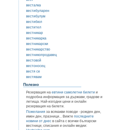
весталка
вестибуларен
вестибулум
вестибюл
вестител
вестникар
вестникарка
вестникарски
вестникарство
вестникопродавец
вестовой
вестоносец
вестя се
вестявам
Полезно
Резервация на
евтини самолетни билети
и
подробна информация за държави, градове и
летища. Най-изгодни цени и онлайн
резервация на билети.
Пожелания
за всякакви поводи - рожден ден,
имен ден, празници... Вижте
последните
новини от днес
в сайта с всички български
вестници, списания и онлайн медии: