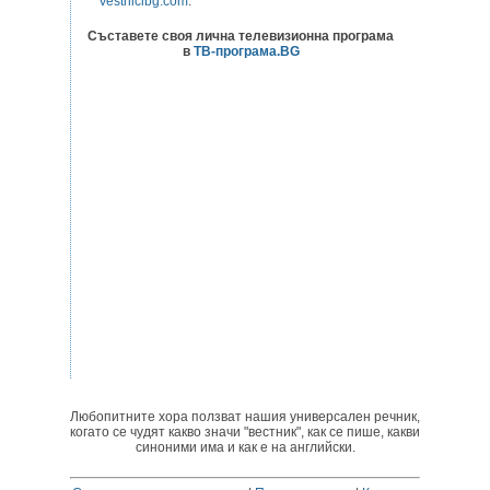
Vestnicibg.com
.
Съставете своя лична телевизионна програма
в
ТВ-програма.BG
Любопитните хора ползват нашия универсален речник,
когато се чудят какво значи "вестник", как се пише, какви
синоними има и как е на английски.