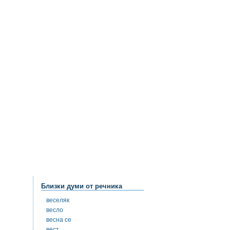
Близки думи от речника
веселяк
весло
весна се
вест