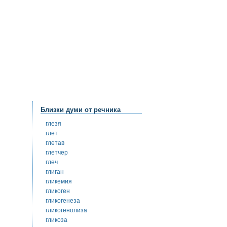
Близки думи от речника
глезя
глет
глетав
глетчер
глеч
глиган
гликемия
гликоген
гликогенеза
гликогенолиза
гликоза