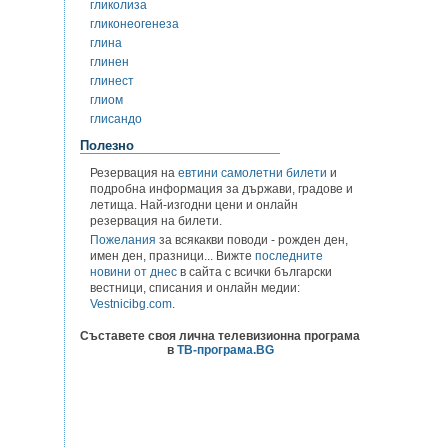
гликолиза
гликонеогенеза
глина
глинен
глинест
глиом
глисандо
Полезно
Резервация на
евтини самолетни билети
и
подробна информация за държави, градове и
летища. Най-изгодни цени и онлайн
резервация на билети.
Пожелания
за всякакви поводи - рожден ден,
имен ден, празници... Вижте
последните
новини от днес
в сайта с всички български
вестници, списания и онлайн медии:
Vestnicibg.com
.
Съставете своя лична телевизионна програма
в
ТВ-програма.BG