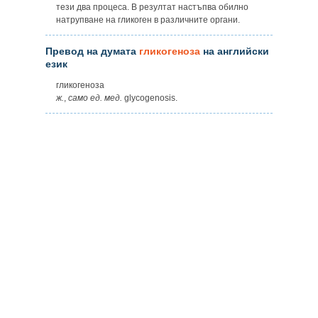
тези два процеса. В резултат настъпва обилно
натрупване на гликоген в различните органи.
Превод на думата
гликогеноза
на английски
език
гликогеноза
ж.
,
само
ед.
мед.
glycogenosis.