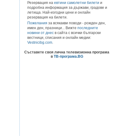
Резервация на
евтини самолетни билети
и
подробна информация за държави, градове и
летища. Най-изгодни цени и онлайн
резервация на билети.
Пожелания
за всякакви поводи - рожден ден,
имен ден, празници... Вижте
последните
новини от днес
в сайта с всички български
вестници, списания и онлайн медии:
Vestnicibg.com
.
Съставете своя лична телевизионна програма
в
ТВ-програма.BG