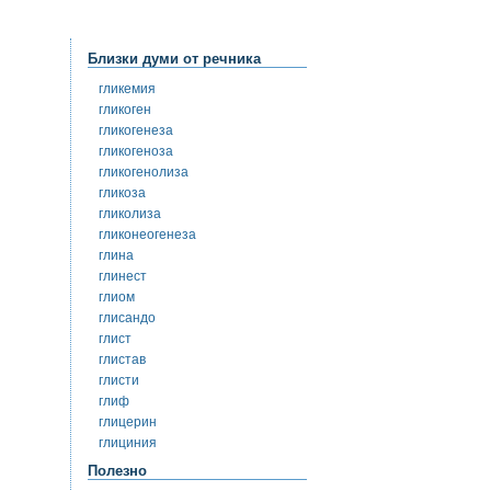
Близки думи от речника
гликемия
гликоген
гликогенеза
гликогеноза
гликогенолиза
гликоза
гликолиза
гликонеогенеза
глина
глинест
глиом
глисандо
глист
глистав
глисти
глиф
глицерин
глициния
Полезно