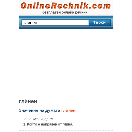
безплатен онлайн речник
глѝнен
Значение на думата
глинен
‑а, ‑о,
мн.
‑и,
прил.
1.
Който е направен от глина.