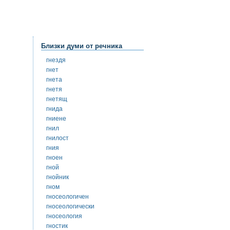
Близки думи от речника
гнездя
гнет
гнета
гнетя
гнетящ
гнида
гниене
гнил
гнилост
гния
гноен
гной
гнойник
гном
гносеологичен
гносеологически
гносеология
гностик