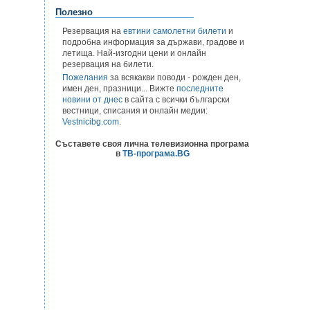
Полезно
Резервация на
евтини самолетни билети
и
подробна информация за държави, градове и
летища. Най-изгодни цени и онлайн
резервация на билети.
Пожелания
за всякакви поводи - рожден ден,
имен ден, празници... Вижте
последните
новини от днес
в сайта с всички български
вестници, списания и онлайн медии:
Vestnicibg.com
.
Съставете своя лична телевизионна програма
в
ТВ-програма.BG