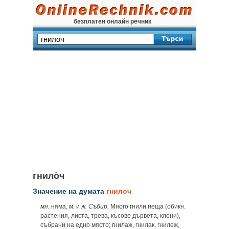
безплатен онлайн речник
гнило̀ч
Значение на думата
гнилоч
мн.
няма,
м.
и
ж. Събир.
Много гнили неща (обикн.
растения, листа, трева, късове дървета, клони),
събрани на едно място; гнилаж, гнилак, гнилеж,