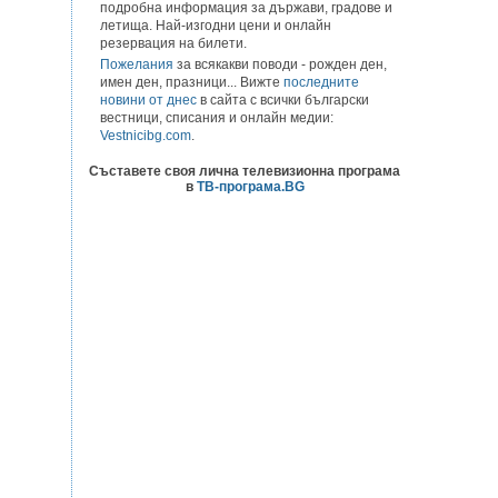
подробна информация за държави, градове и
летища. Най-изгодни цени и онлайн
резервация на билети.
Пожелания
за всякакви поводи - рожден ден,
имен ден, празници... Вижте
последните
новини от днес
в сайта с всички български
вестници, списания и онлайн медии:
Vestnicibg.com
.
Съставете своя лична телевизионна програма
в
ТВ-програма.BG