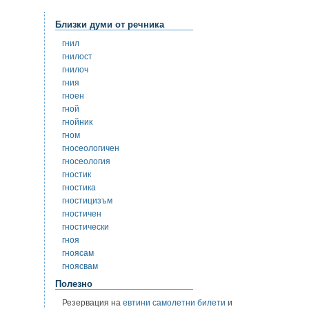
Близки думи от речника
гнил
гнилост
гнилоч
гния
гноен
гной
гнойник
гном
гносеологичен
гносеология
гностик
гностика
гностицизъм
гностичен
гностически
гноя
гноясам
гноясвам
Полезно
Резервация на
евтини самолетни билети
и