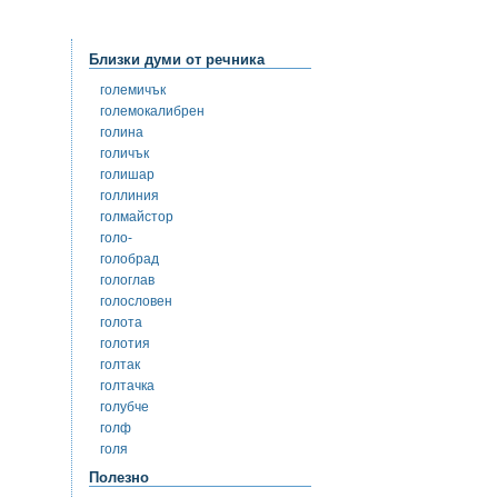
Близки думи от речника
големичък
големокалибрен
голина
голичък
голишар
голлиния
голмайстор
голо-
голобрад
гологлав
голословен
голота
голотия
голтак
голтачка
голубче
голф
голя
Полезно