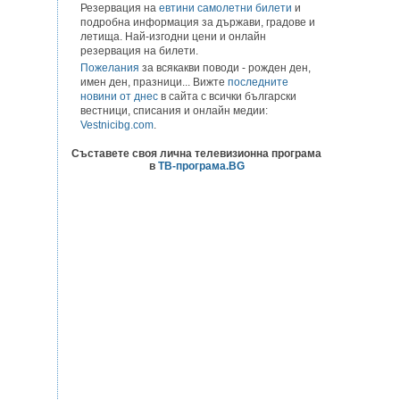
Резервация на
евтини самолетни билети
и
подробна информация за държави, градове и
летища. Най-изгодни цени и онлайн
резервация на билети.
Пожелания
за всякакви поводи - рожден ден,
имен ден, празници... Вижте
последните
новини от днес
в сайта с всички български
вестници, списания и онлайн медии:
Vestnicibg.com
.
Съставете своя лична телевизионна програма
в
ТВ-програма.BG