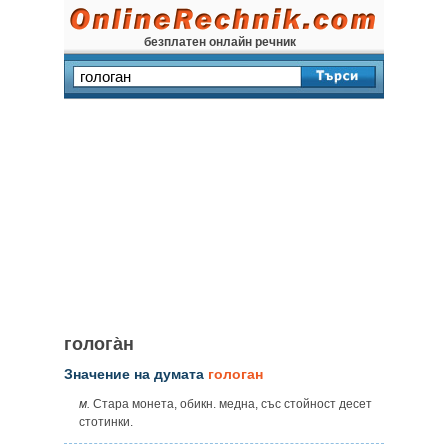
безплатен онлайн речник
голога̀н
Значение на думата
гологан
м.
Стара монета, обикн. медна, със стойност десет
стотинки.