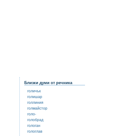
Близки думи от речника
голичък
голишар
голлиния
голмайстор
голо-
голобрад
гологан
гологлав