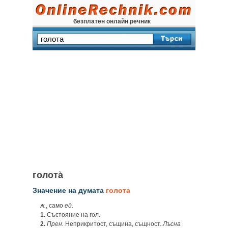
безплатен онлайн речник
голота̀
Значение на думата
голота
ж.
, само
ед.
1.
Състояние на гол.
2.
Прен.
Неприкритост, същина, същност.
Лъсна