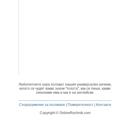
Любопитните хора ползват нашия универсален речник,
когато се чудят какво значи "голота", как се пише, какви
синоними има и как е на английски.
Споразумение за ползване
|
Поверителност
|
Контакти
Copyright © OnlineRechnik.com