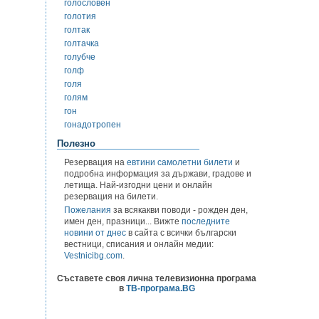
голословен
голотия
голтак
голтачка
голубче
голф
голя
голям
гон
гонадотропен
Полезно
Резервация на
евтини самолетни билети
и
подробна информация за държави, градове и
летища. Най-изгодни цени и онлайн
резервация на билети.
Пожелания
за всякакви поводи - рожден ден,
имен ден, празници... Вижте
последните
новини от днес
в сайта с всички български
вестници, списания и онлайн медии:
Vestnicibg.com
.
Съставете своя лична телевизионна програма
в
ТВ-програма.BG