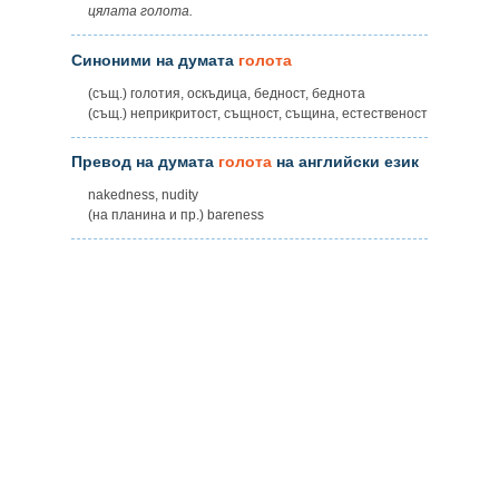
цялата голота.
Синоними на думата
голота
(същ.) голотия, оскъдица, бедност, беднота
(същ.) неприкритост, същност, същина, естественост
Превод на думата
голота
на английски език
nakedness, nudity
(на планина и пр.) bareness