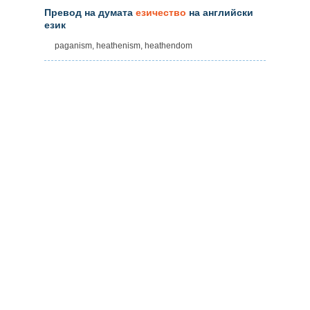
Превод на думата
езичество
на английски
език
paganism, heathenism, heathendom