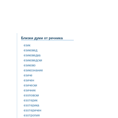
Близки думи от речника
език
езиковед
езиковедка
езиковедски
езиково
езикознание
езиче
езичен
езически
езичник
езоповски
езотерик
езотерика
езотеричен
езотропия