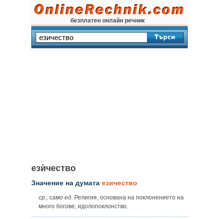
безплатен онлайн речник
езѝчество
Значение на думата
езичество
ср.,
само
ед.
Религия, основана на поклонението на
много богове; идолопоклонство.