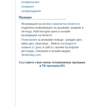
езофагеален
езофагит
езофагодиния
Полезно
Резервация на
евтини самолетни билети
и
подробна информация за държави, градове и
летища. Най-изгодни цени и онлайн
резервация на билети.
Пожелания
за всякакви поводи - рожден ден,
имен ден, празници... Вижте
последните
новини от днес
в сайта с всички български
вестници, списания и онлайн медии:
Vestnicibg.com
.
Съставете своя лична телевизионна програма
в
ТВ-програма.BG