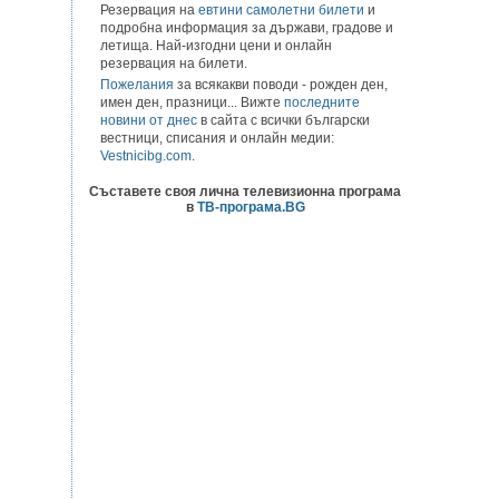
Резервация на
евтини самолетни билети
и
подробна информация за държави, градове и
летища. Най-изгодни цени и онлайн
резервация на билети.
Пожелания
за всякакви поводи - рожден ден,
имен ден, празници... Вижте
последните
новини от днес
в сайта с всички български
вестници, списания и онлайн медии:
Vestnicibg.com
.
Съставете своя лична телевизионна програма
в
ТВ-програма.BG