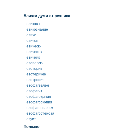
Близки думи от речника
езиково
езикознание
езиче
езичен
езически
езичество
езичник
езоповски
езотерик
езотеричен
езотропия
езофагеален
езофагит
езофагодиния
езофагоскопия
езофагоспазъм
езофагостеноза
езуит
Полезно