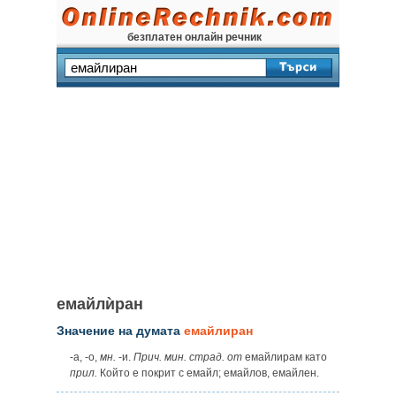
безплатен онлайн речник
емайлѝран
Значение на думата
емайлиран
‑а, ‑о,
мн.
‑и.
Прич. мин. страд. от
емайлирам като
прил.
Който е покрит с емайл; емайлов, емайлен.