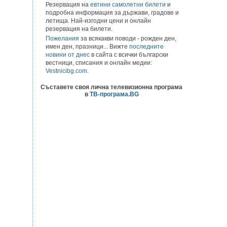
Резервация на
евтини самолетни билети
и
подробна информация за държави, градове и
летища. Най-изгодни цени и онлайн
резервация на билети.
Пожелания
за всякакви поводи - рожден ден,
имен ден, празници... Вижте
последните
новини от днес
в сайта с всички български
вестници, списания и онлайн медии:
Vestnicibg.com
.
Съставете своя лична телевизионна програма
в
ТВ-програма.BG