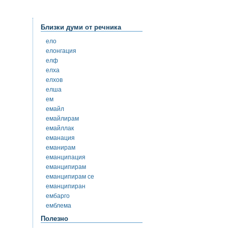
Близки думи от речника
ело
елонгация
елф
елха
елхов
елша
ем
емайл
емайлирам
емайллак
еманация
еманирам
еманципация
еманципирам
еманципирам се
еманципиран
ембарго
емблема
Полезно