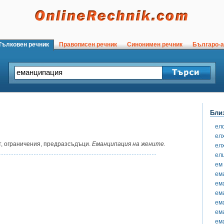
ълковен речник
Правописен речник
Синонимен речник
Българо-а
Бли
ел
ел
, ограничения, предразсъдъци.
Еманципация на жените.
ел
ел
ем
ем
ем
ем
ем
ем
ем