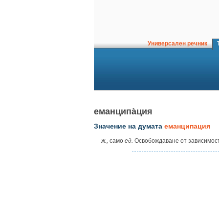
Универсален речник
Т
еманципа̀ция
Значение на думата
еманципация
ж.,
само
ед.
Освобождаване от зависимост