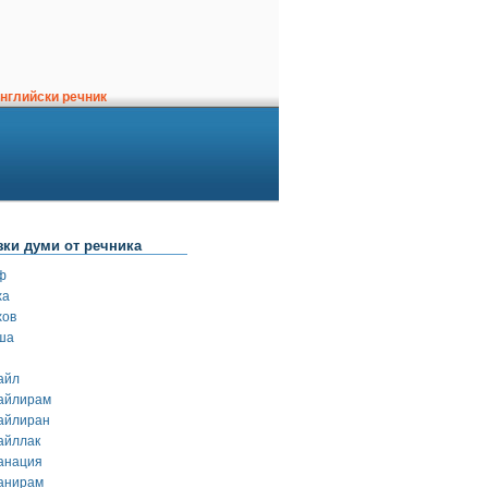
нглийски речник
зки думи от речника
ф
ха
хов
ша
айл
айлирам
айлиран
айллак
анация
анирам