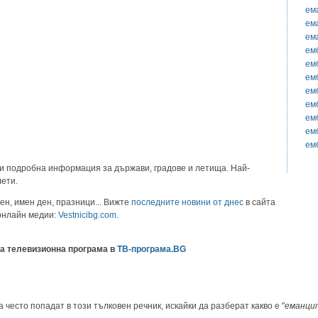
ем
ем
ем
ем
ем
ем
ем
ем
ем
ем
ем
и подробна информация за държави, градове и летища. Най-
лети.
ен, имен ден, празници... Вижте
последните новини от днес
в сайта
 онлайн медии:
Vestnicibg.com
.
а телевизионна програма в
ТВ-програма.BG
 често попадат в този тълковен речник, искайки да разберат какво е "
еманци