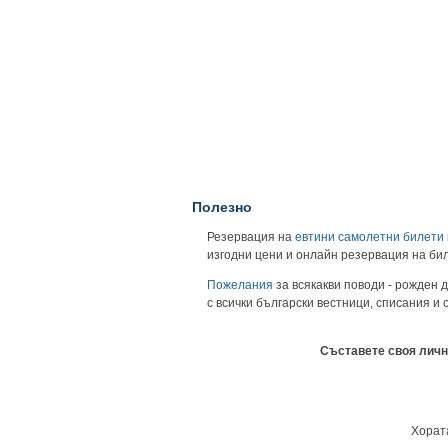
Полезно
Резервация на
евтини самолетни билети
изгодни цени и онлайн резервация на би
Пожелания
за всякакви поводи - рожден д
с всички български вестници, списания и
Съставете своя личн
Хората