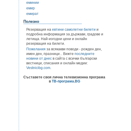
еминии
емир
емират
Полезно
Резервация на
евтини самолетни билети
и
подробна информация за държави, градове и
летища. Най-изгодни цени и онлайн
резервация на билети.
Пожелания
за всякакви поводи - рожден ден,
имен ден, празници... Вижте
последните
новини от днес
в сайта с всички български
вестници, списания и онлайн медии:
Vestnicibg.com
.
Съставете своя лична телевизионна програма
в
ТВ-програма.BG