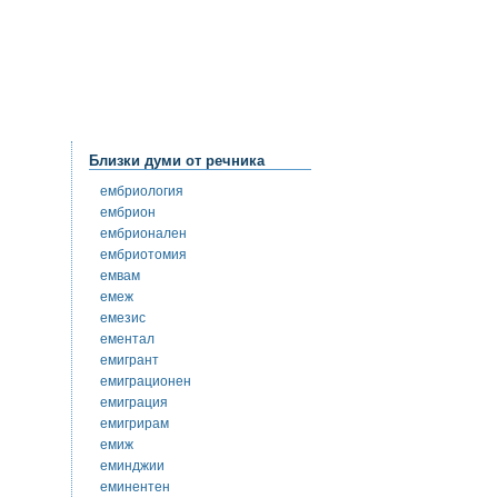
Близки думи от речника
ембриология
ембрион
ембрионален
ембриотомия
емвам
емеж
емезис
ементал
емигрант
емиграционен
емиграция
емигрирам
емиж
еминджии
еминентен