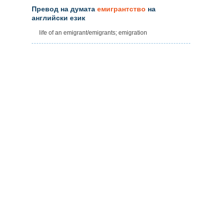
Превод на думата
емигрантство
на
английски език
life of an emigrant/emigrants; emigration