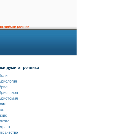
нглийски речник
зки думи от речника
болия
бриология
брион
брионален
бриотомия
вам
еж
езис
ентал
игрант
игрантство