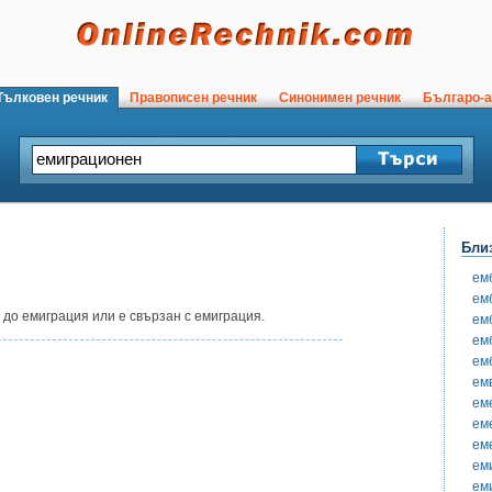
ълковен речник
Правописен речник
Синонимен речник
Българо-а
Бли
ем
ем
 до емиграция или е свързан с емиграция.
ем
ем
ем
ем
ем
ем
ем
ем
ем