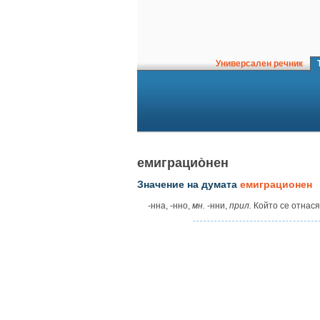
Универсален речник
Т
емиграцио̀нен
Значение на думата
емиграционен
‑нна, ‑нно,
мн.
‑нни,
прил.
Който се отнася