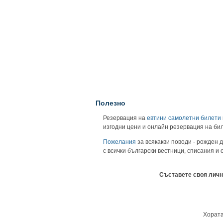
Полезно
Резервация на
евтини самолетни билети
изгодни цени и онлайн резервация на би
Пожелания
за всякакви поводи - рожден д
с всички български вестници, списания и
Съставете своя личн
Хората