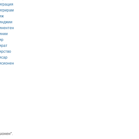
играция
игрирам
иж
инджии
инентен
инии
ир
ират
ирство
исар
исионен
ионен
".