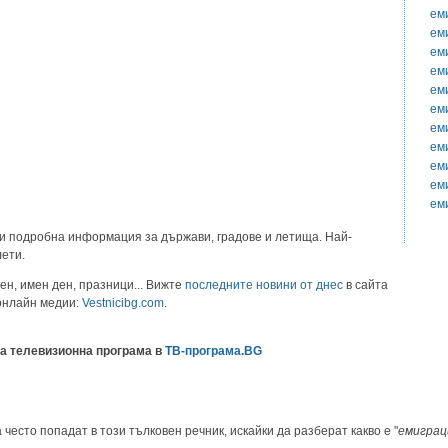
ем
ем
ем
ем
ем
ем
ем
ем
ем
ем
ем
и подробна информация за държави, градове и летища. Най-
лети.
ен, имен ден, празници... Вижте
последните новини от днес
в сайта
 онлайн медии:
Vestnicibg.com
.
а телевизионна програма в
ТВ-програма.BG
 често попадат в този тълковен речник, искайки да разберат какво е "
емиграц