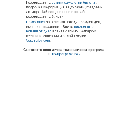
Резервация на
евтини самолетни билети
и
подробна информация за държави, градове и
летища. Най-изгодни цени и онлайн
резервация на билети.
Пожелания
за всякакви поводи - рожден ден,
имен ден, празници... Вижте
последните
новини от днес
в сайта с всички български
вестници, списания и онлайн медии:
Vestnicibg.com
.
Съставете своя лична телевизионна програма
в
ТВ-програма.BG