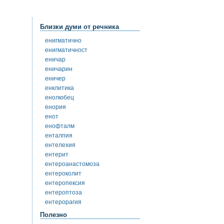
Близки думи от речника
енигматично
енигматичност
еничар
еничарин
еничер
енклитика
енолюбец
енория
енот
енофталм
енталпия
ентелехия
ентерит
ентероанастомоза
ентероколит
ентеропексия
ентероптоза
ентерорагия
Полезно