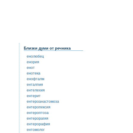
Близки думи от речника
енолюбец
енория
енот
енотека
енофталм
енталпия
ентелехия
ентерит
ентероанастомоза
ентеропексия
ентероптоза
ентерорагия
ентерорафия
ентомолог