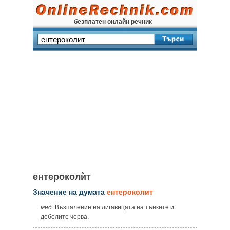
безплатен онлайн речник
ентероколѝт
Значение на думата
ентероколит
мед.
Възпаление на лигавицата на тънките и
дебелите черва.