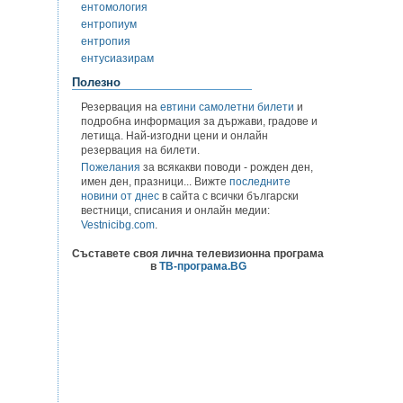
ентомология
ентропиум
ентропия
ентусиазирам
Полезно
Резервация на
евтини самолетни билети
и
подробна информация за държави, градове и
летища. Най-изгодни цени и онлайн
резервация на билети.
Пожелания
за всякакви поводи - рожден ден,
имен ден, празници... Вижте
последните
новини от днес
в сайта с всички български
вестници, списания и онлайн медии:
Vestnicibg.com
.
Съставете своя лична телевизионна програма
в
ТВ-програма.BG