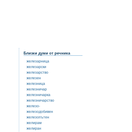
Близки думи от речника
железарница
железарски
железарство
железен
железница
железничар
железничарка
железничарство
железо-
железодобивен
железопътен
желирам
желиран