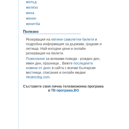
желъд
желязо
жена
женен
женитба
Полезно
Резервация на
евтини самолетни билети
и
подробна информация за държави, градове и
летища. Най-изгодни цени и онлайн
резервация на билети.
Пожелания
за всякакви поводи - рожден ден,
имен ден, празници... Вижте
последните
новини от днес
в сайта с всички български
вестници, списания и онлайн медии:
Vestnicibg.com
.
Съставете своя лична телевизионна програма
в
ТВ-програма.BG