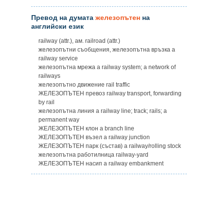
Превод на думата
железопътен
на
английски език
railway (attr.), ам. railroad (attr.)
железопътни съобщения, железопътна връзка a
railway service
железопътна мрежа a railway system; a network of
railways
железопътно движение rail traffic
ЖЕЛЕЗОПЪТЕН превоз railway transport, forwarding
by rail
железопътна линия a railway line; track; rails; a
permanent way
ЖЕЛЕЗОПЪТЕН клон a branch line
ЖЕЛЕЗОПЪТЕН възел a railway junction
ЖЕЛЕЗОПЪТЕН парк (състав) a railway/rolling stock
железопътна работилница railway-yard
ЖЕЛЕЗОПЪТЕН насип a railway embankment