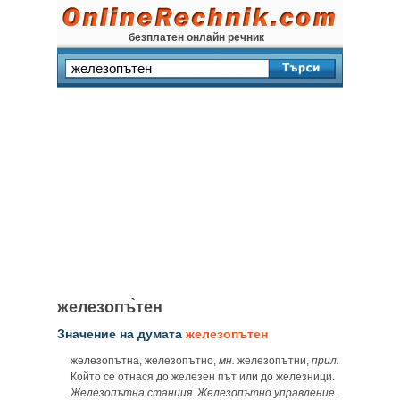
безплатен онлайн речник
железопъ̀тен
Значение на думата
железопътен
железопътна, железопътно,
мн.
железопътни,
прил.
Който се отнася до железен път или до железници.
Железопътна станция. Железопътно управление.