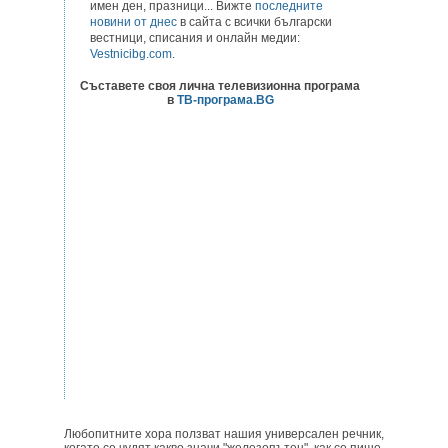
имен ден, празници... Вижте
последните
новини от днес
в сайта с всички български
вестници, списания и онлайн медии:
Vestnicibg.com
.
Съставете своя лична телевизионна програма
в
ТВ-програма.BG
Любопитните хора ползват нашия универсален речник,
когато се чудят какво значи "железопътен", как се пише,