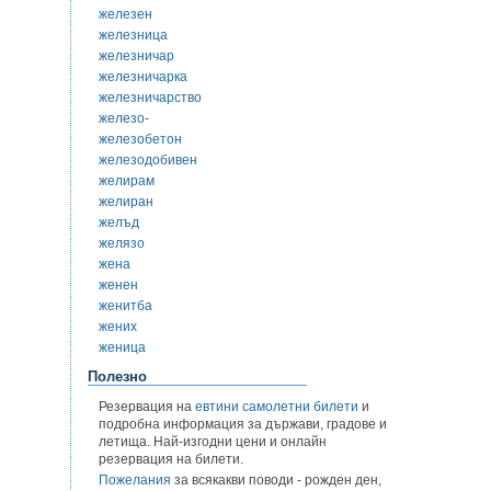
железен
железница
железничар
железничарка
железничарство
железо-
железобетон
железодобивен
желирам
желиран
желъд
желязо
жена
женен
женитба
жених
женица
Полезно
Резервация на
евтини самолетни билети
и
подробна информация за държави, градове и
летища. Най-изгодни цени и онлайн
резервация на билети.
Пожелания
за всякакви поводи - рожден ден,