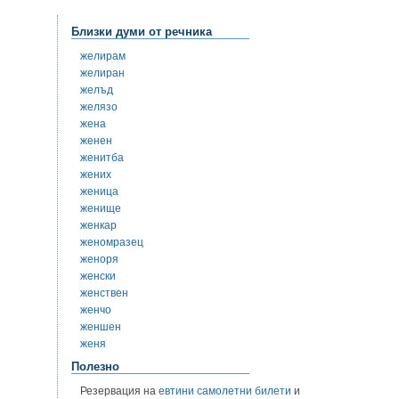
Близки думи от речника
желирам
желиран
желъд
желязо
жена
женен
женитба
жених
женица
женище
женкар
женомразец
женоря
женски
женствен
женчо
женшен
женя
Полезно
Резервация на
евтини самолетни билети
и