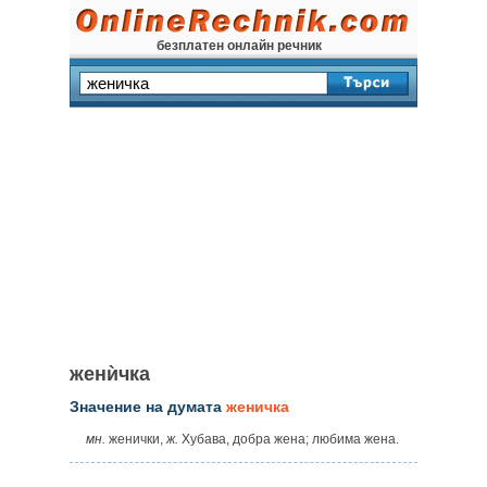
безплатен онлайн речник
женѝчка
Значение на думата
женичка
мн.
женички,
ж.
Хубава, добра жена; любима жена.