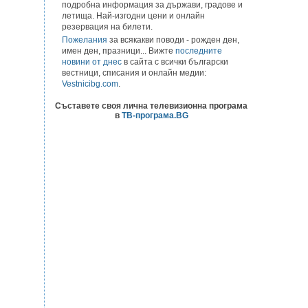
подробна информация за държави, градове и
летища. Най-изгодни цени и онлайн
резервация на билети.
Пожелания
за всякакви поводи - рожден ден,
имен ден, празници... Вижте
последните
новини от днес
в сайта с всички български
вестници, списания и онлайн медии:
Vestnicibg.com
.
Съставете своя лична телевизионна програма
в
ТВ-програма.BG