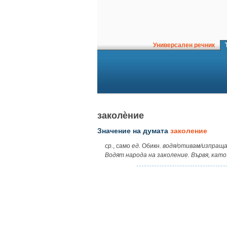
Универсален речник
Т
заколѐние
Значение на думата
заколение
ср.
, само
ед.
Обикн.
водя/отивам/изпраща
Водят народа на заколение. Вървя, като