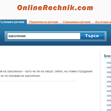
ълковен речник
Правописен речник
Синонимен речник
Българо-а
Бли
за
за
м на заколение
– като че ли на смърт, гибел, на тежки страдания.
за
 че ли отивам на заколение.
за
за
за
за
за
зак
за
за