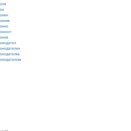
коля
кон
конен
конник
конно
конност
конов
конодател
конодателен
конодателка
конодателски