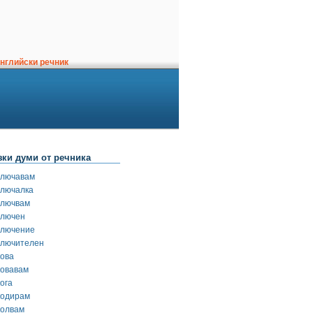
нглийски речник
зки думи от речника
ключавам
ключалка
ключвам
ключен
ключение
ключителен
кова
ковавам
ога
кодирам
колвам