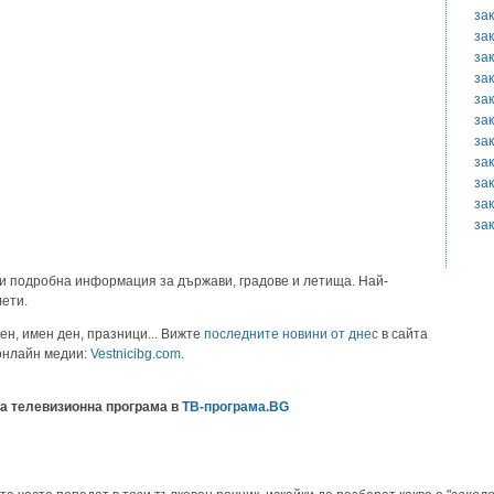
за
за
за
за
за
за
за
за
за
за
за
и подробна информация за държави, градове и летища. Най-
лети.
ен, имен ден, празници... Вижте
последните новини от днес
в сайта
 онлайн медии:
Vestnicibg.com
.
а телевизионна програма в
ТВ-програма.BG