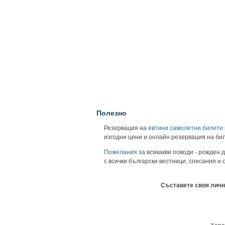
Полезно
Резервация на
евтини самолетни билети
изгодни цени и онлайн резервация на би
Пожелания
за всякакви поводи - рожден д
с всички български вестници, списания и
Съставете своя личн