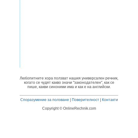
Любопитните хора ползват нашия универсален речник,
когато се чудят какво значи "законодателен", как се
пише, какви синоними има и как е на английски.
Споразумение за ползване
|
Поверителност
|
Контакти
Copyright © OnlineRechnik.com