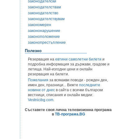
законодателски
законодателствам
законодателство
законодателствувам
закономерен
закононарушение
законоположение
законопрестъпление
Полезно
Резервация на
евтини самолетни билети
и
подробна информация за държави, градове и
летища. Най-изгодни цени и онлайн
резервация на билети.
Пожелания
за всякакви поводи - рожден ден,
имен ден, празници... Вижте
последните
новини от днес
в сайта с всички български
вестници, списания и онлайн медии:
Vestnicibg.com
.
Съставете своя лична телевизионна програма
в
ТВ-програма.BG