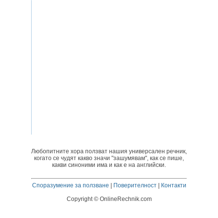
Любопитните хора ползват нашия универсален речник,
когато се чудят какво значи "зашумявам", как се пише,
какви синоними има и как е на английски.
Споразумение за ползване
|
Поверителност
|
Контакти
Copyright © OnlineRechnik.com