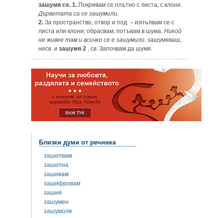
зашумя се. 1.
Покривам се плътно с листа, с клони.
Дърветата са се зашумили.
2.
За пространство, отвор и под. – изпълвам се с
листа или клони; обрасвам, потъвам в шума.
Никой
не живее там и всичко се е зашумило.
зашумяваш,
несв.
и
зашумя 2
,
св.
Започвам да шумя.
Близки думи от речника
зашепвам
зашепна
зашивам
зашифровам
зашия
зашумен
зашумоля