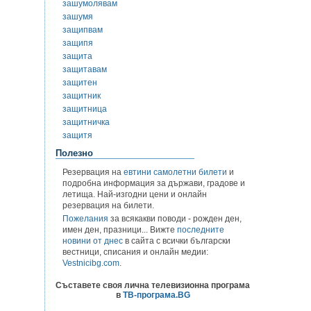
зашумолявам
зашумя
защипвам
защипя
защита
защитавам
защитен
защитник
защитница
защитничка
защитя
Полезно
Резервация на
евтини самолетни билети
и
подробна информация за държави, градове и
летища. Най-изгодни цени и онлайн
резервация на билети.
Пожелания
за всякакви поводи - рожден ден,
имен ден, празници... Вижте
последните
новини от днес
в сайта с всички български
вестници, списания и онлайн медии:
Vestnicibg.com
.
Съставете своя лична телевизионна програма
в
ТВ-програма.BG