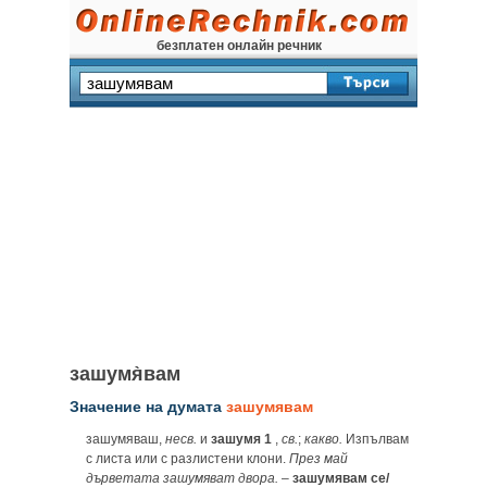
безплатен онлайн речник
зашумя̀вам
Значение на думата
зашумявам
зашумяваш,
несв.
и
зашумя 1
,
св.
;
какво.
Изпълвам
с листа или с разлистени клони.
През май
дърветата зашумяват двора.
–
зашумявам се/