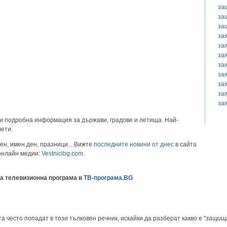
за
за
за
за
за
за
за
за
за
за
за
и подробна информация за държави, градове и летища. Най-
лети.
ен, имен ден, празници... Вижте
последните новини от днес
в сайта
 онлайн медии:
Vestnicibg.com
.
а телевизионна програма в
ТВ-програма.BG
а често попадат в този тълковен речник, искайки да разберат какво е "
защищ