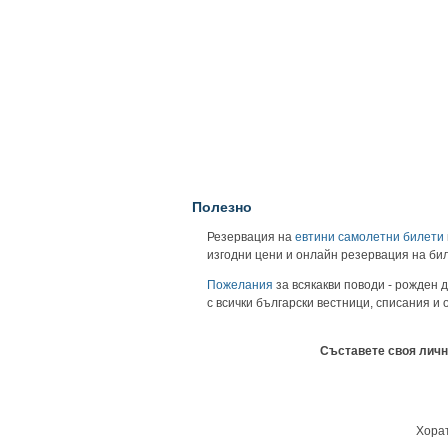
Полезно
Резервация на
евтини самолетни билети
изгодни цени и онлайн резервация на би
Пожелания
за всякакви поводи - рожден д
с всички български вестници, списания и
Съставете своя личн
Хорат