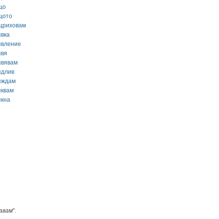
що
щото
щриховам
явка
явление
явя
явявам
ядлив
яждам
яквам
якна
авам
".