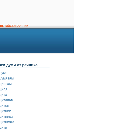
нглийски речник
зки думи от речника
шумя
шумявам
щипвам
щипя
щита
щитавам
щитен
щитник
щитница
щитничка
щитя