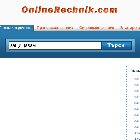
ълковен речник
Правописен речник
Синонимен речник
Българо-а
Бли
за
за
за
за
за
за
за
за
за
за
за