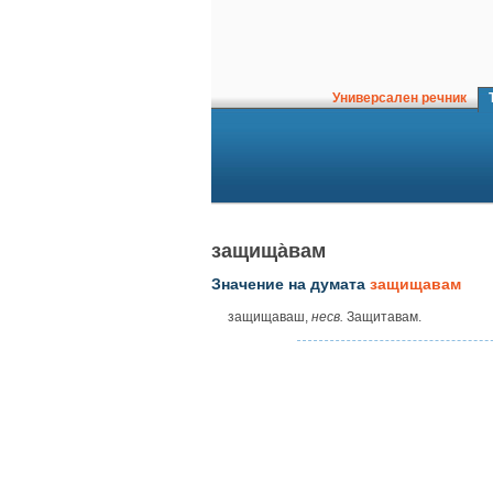
Универсален речник
Т
защища̀вам
Значение на думата
защищавам
защищаваш,
несв.
Защитавам.