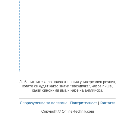
Любопитните хора ползват нашия универсален речник,
когато се чудят какво значи "звездичка", как се пише,
какви синоними има и как е на английски.
Споразумение за ползване
|
Поверителност
|
Контакти
Copyright © OnlineRechnik.com