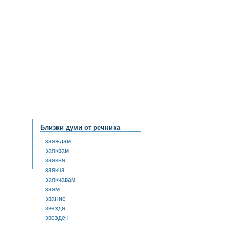
Близки думи от речника
заяждам
заяквам
заякна
заякча
заякчавам
заям
звание
звезда
звезден