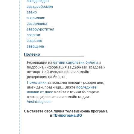
звездовиден
звездообразен
звено
зверилник
зверилница
звероукротител
зверски
зверство
зверщина
Полезно
Резервация на
евтини самолетни билети
и
подробна информация за държави, градове и
летища. Най-изгодни цени и онлайн
резервация на билети.
Пожелания
за всякакви поводи - рожден ден,
имен ден, празници... Вижте
последните
новини от днес
в сайта с всички български
вестници, списания и онлайн медии:
Vestnicibg.com
.
Съставете своя лична телевизионна програма
в
ТВ-програма.BG