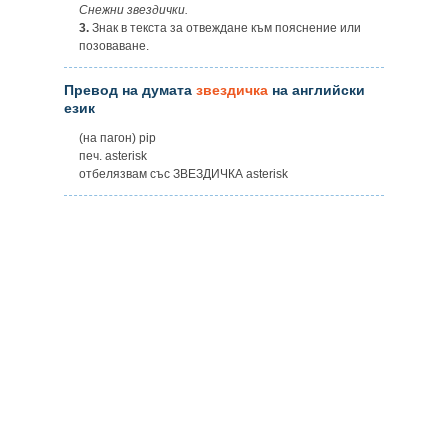
Снежни звездички.
3.
Знак в текста за отвеждане към пояснение или
позоваване.
Превод на думата
звездичка
на английски
език
(на пагон) pip
печ. asterisk
отбелязвам със ЗВЕЗДИЧКА asterisk