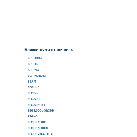
Близки думи от речника
заяквам
заякна
заякча
заякчавам
заям
звание
звезда
звезден
звездичка
звездообразен
звено
зверилник
зверилница
звероукротител