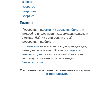
зверски
зверство
зверщина
зверя се
Полезно
Резервация на
евтини самолетни билети
и
подробна информация за държави, градове и
летища. Най-изгодни цени и онлайн
резервация на билети.
Пожелания
за всякакви поводи - рожден ден,
имен ден, празници... Вижте
последните
новини от днес
в сайта с всички български
вестници, списания и онлайн медии:
Vestnicibg.com
.
Съставете своя лична телевизионна програма
в
ТВ-програма.BG