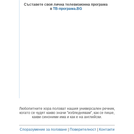
Съставете своя лична телевизионна програма
в
ТВ-програма.BG
Любопитните хора ползват нашия универсален речник,
когато се чудят какво значи "избледнявам", как се пише,
какви синоними има и как е на английски.
Споразумение за ползване
|
Поверителност
|
Контакти