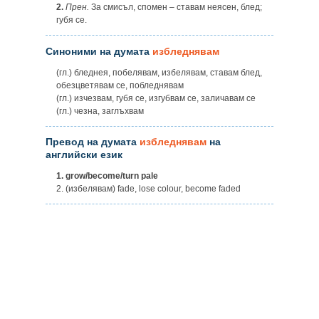
2.
Прен.
За смисъл, спомен – ставам неясен, блед;
губя се.
Синоними на думата
избледнявам
(гл.) бледнея, побелявам, избелявам, ставам блед,
обезцветявам се, побледнявам
(гл.) изчезвам, губя се, изгубвам се, заличавам се
(гл.) чезна, заглъхвам
Превод на думата
избледнявам
на
английски език
1.
grow/become/turn pale
2. (избелявам) fade, lose colour, become faded