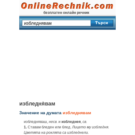
безплатен онлайн речник
избледня̀вам
Значение на думата
избледнявам
избледняваш,
несв.
и
избледнея
,
св.
1.
Ставам бледен или блед.
Лицето му избледня.
Цветята на роклята са избледнели.