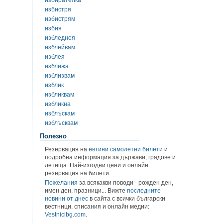
избистря
избистрям
избия
избледнея
изблейвам
изблея
изближа
изблизвам
изблик
избликвам
избликна
изблъскам
изблъсквам
Полезно
Резервация на
евтини самолетни билети
и
подробна информация за държави, градове и
летища. Най-изгодни цени и онлайн
резервация на билети.
Пожелания
за всякакви поводи - рожден ден,
имен ден, празници... Вижте
последните
новини от днес
в сайта с всички български
вестници, списания и онлайн медии:
Vestnicibg.com
.