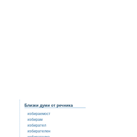
Близки думи от речника
избираемост
избирам
избирател
избирателен
избирателка