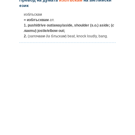
език
изблъскам
= изблъсквам
гл.
1.
push/drive out/away/aside, shoulder (s.o.) aside; (
с
лакти
) jostle/elbow out;
2.
(
започвам
да
блъскам
) beat, knock loudly, bang.