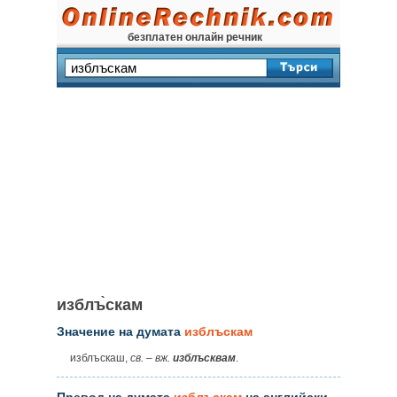
безплатен онлайн речник
изблъ̀скам
Значение на думата
изблъскам
изблъскаш,
св.
–
вж.
изблъсквам
.
Превод на думата
изблъскам
на английски