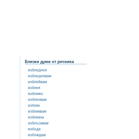
Близки думи от речника
избледнея
избледнявам
изблейвам
изблея
изближа
изблизвам
изблик
избликвам
избликна
изблъсквам
избода
избождам