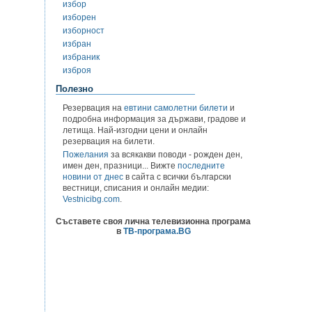
избор
изборен
изборност
избран
избраник
изброя
Полезно
Резервация на
евтини самолетни билети
и
подробна информация за държави, градове и
летища. Най-изгодни цени и онлайн
резервация на билети.
Пожелания
за всякакви поводи - рожден ден,
имен ден, празници... Вижте
последните
новини от днес
в сайта с всички български
вестници, списания и онлайн медии:
Vestnicibg.com
.
Съставете своя лична телевизионна програма
в
ТВ-програма.BG