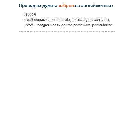
Превод на думата
изброя
на английски език
изброя
= изброявам
гл.
enumerate, list; (
отброявам
) count
up/off;
~ подробности
go into particulars, particularize.