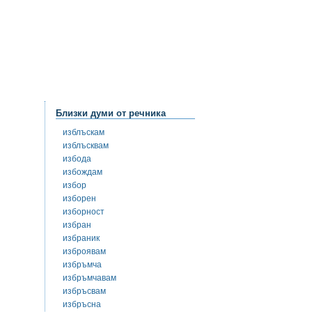
Близки думи от речника
изблъскам
изблъсквам
избода
избождам
избор
изборен
изборност
избран
избраник
изброявам
избръмча
избръмчавам
избръсвам
избръсна