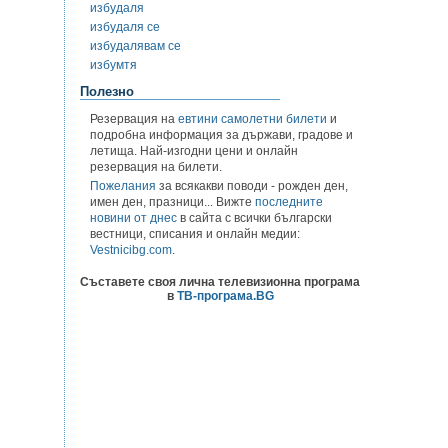
избудаля
избудаля се
избудалявам се
избумтя
Полезно
Резервация на
евтини самолетни билети
и
подробна информация за държави, градове и
летища. Най-изгодни цени и онлайн
резервация на билети.
Пожелания
за всякакви поводи - рожден ден,
имен ден, празници... Вижте
последните
новини от днес
в сайта с всички български
вестници, списания и онлайн медии:
Vestnicibg.com
.
Съставете своя лична телевизионна програма
в
ТВ-програма.BG