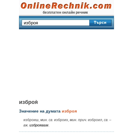
безплатен онлайн речник
изброя̀
Значение на думата
изброя
изброиш,
мин. св.
изброих,
мин. прич.
изброил,
св.
–
вж.
изброявам
.