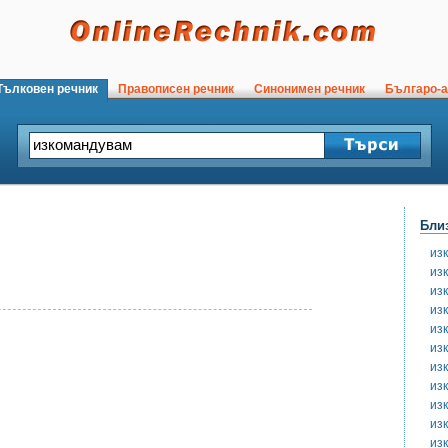
ълковен речник
Правописен речник
Синонимен речник
Българо-а
Бли
из
из
из
из
из
из
из
из
из
из
из