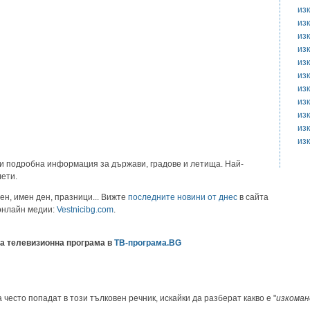
из
из
из
из
из
из
из
из
из
из
из
и подробна информация за държави, градове и летища. Най-
лети.
ен, имен ден, празници... Вижте
последните новини от днес
в сайта
 онлайн медии:
Vestnicibg.com
.
а телевизионна програма в
ТВ-програма.BG
 често попадат в този тълковен речник, искайки да разберат какво е "
изкоман