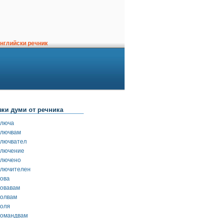
нглийски речник
зки думи от речника
ключа
ключвам
ключвател
ключение
ключено
ключителен
кова
ковавам
колвам
коля
командвам