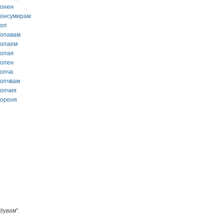
конен
консумирам
коп
копавам
копаем
копая
копен
копча
копчвам
копчия
кореня
дувам
".