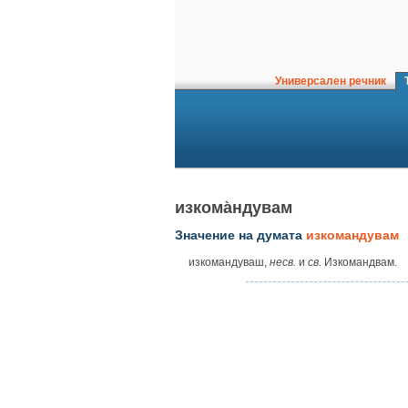
Универсален речник
Т
изкома̀ндувам
Значение на думата
изкомандувам
изкомандуваш,
несв.
и
св.
Изкомандвам.