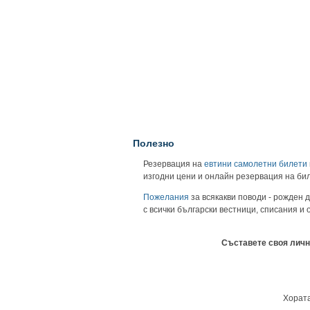
Полезно
Резервация на
евтини самолетни билети
изгодни цени и онлайн резервация на би
Пожелания
за всякакви поводи - рожден д
с всички български вестници, списания и
Съставете своя личн
Хората