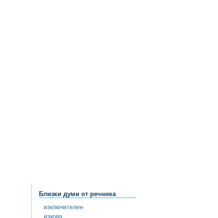
Близки думи от речника
изключителен
изкова