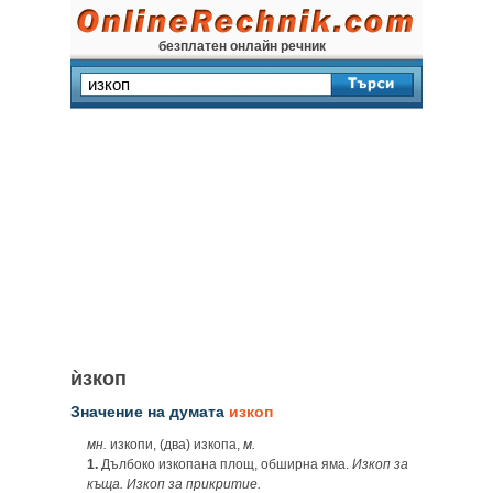
безплатен онлайн речник
ѝзкоп
Значение на думата
изкоп
мн.
изкопи, (два) изкопа,
м.
1.
Дълбоко изкопана площ, обширна яма.
Изкоп за
къща. Изкоп за прикритие.