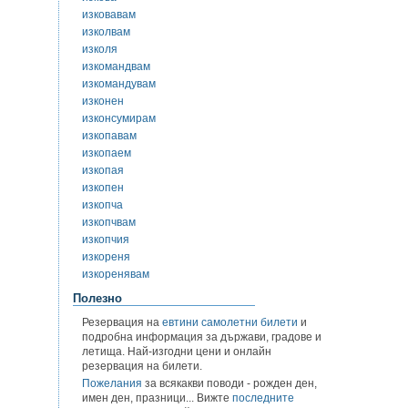
изковавам
изколвам
изколя
изкомандвам
изкомандувам
изконен
изконсумирам
изкопавам
изкопаем
изкопая
изкопен
изкопча
изкопчвам
изкопчия
изкореня
изкоренявам
Полезно
Резервация на
евтини самолетни билети
и
подробна информация за държави, градове и
летища. Най-изгодни цени и онлайн
резервация на билети.
Пожелания
за всякакви поводи - рожден ден,
имен ден, празници... Вижте
последните