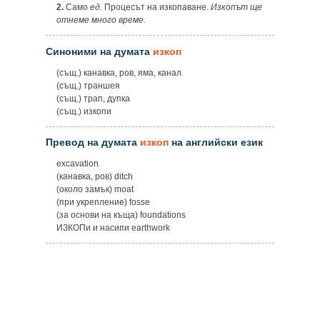
2.
Само
ед.
Процесът на изкопаване.
Изкопът ще
отнеме много време.
Синоними на думата
изкоп
(същ.) канавка, ров, яма, канал
(същ.) траншея
(същ.) трап, дупка
(същ.) изкопи
Превод на думата
изкоп
на английски език
excavation
(канавка, ров) ditch
(около замък) moat
(при укрепление) fosse
(за основи на къща) foundations
ИЗКОПи и насипи earthwork