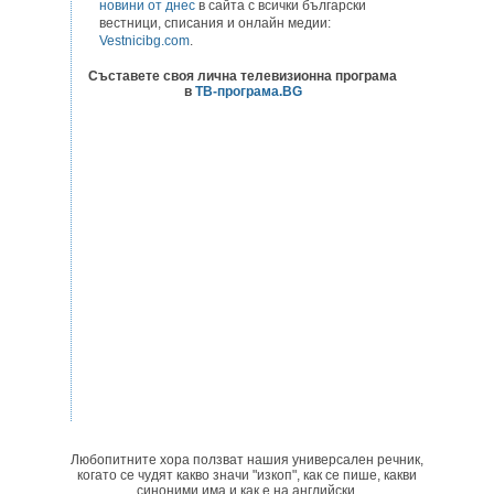
новини от днес
в сайта с всички български
вестници, списания и онлайн медии:
Vestnicibg.com
.
Съставете своя лична телевизионна програма
в
ТВ-програма.BG
Любопитните хора ползват нашия универсален речник,
когато се чудят какво значи "изкоп", как се пише, какви
синоними има и как е на английски.