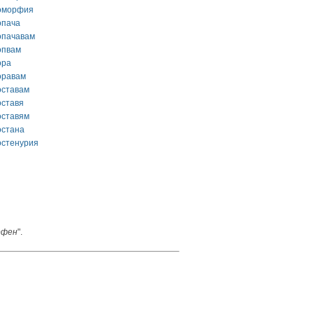
оморфия
опача
опачавам
опвам
ора
оравам
оставам
оставя
оставям
остана
остенурия
рфен
".