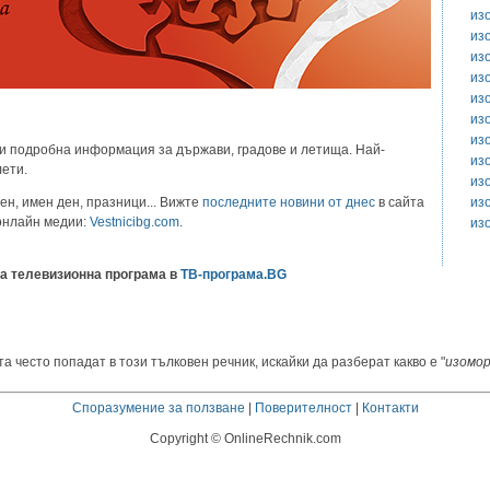
из
из
из
из
из
из
из
и подробна информация за държави, градове и летища. Най-
из
лети.
из
из
ен, имен ден, празници... Вижте
последните новини от днес
в сайта
 онлайн медии:
Vestnicibg.com
.
из
а телевизионна програма в
ТВ-програма.BG
а често попадат в този тълковен речник, искайки да разберат какво е "
изомо
Споразумение за ползване
|
Поверителност
|
Контакти
Copyright © OnlineRechnik.com