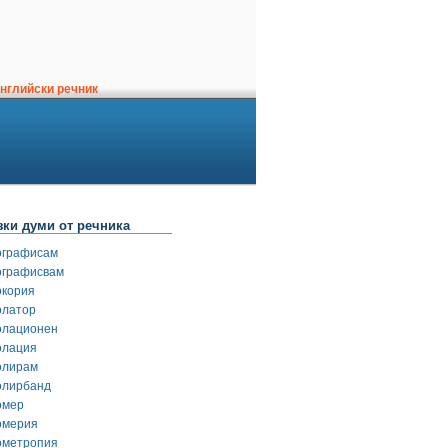
нглийски речник
зки думи от речника
ографисам
ографисвам
окория
олатор
олационен
олация
олирам
олирбанд
омер
омерия
ометропия