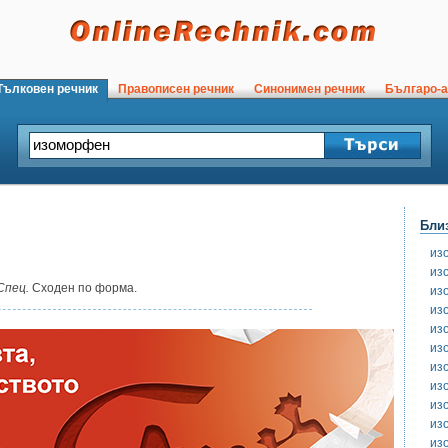
ълковен речник
Правописен речник
Синонимен речник
Българо-а
Бли
из
из
Спец.
Сходен по форма.
из
из
из
из
из
из
из
из
из