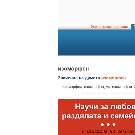
Универсален речник
Т
изомо̀рфен
Значение на думата
изоморфен
изоморфна, изоморфно,
мн.
изоморфни.